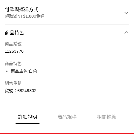
付款與運送方式
超取滿NT$1,800免運
付款方式
商品特色
信用卡一次付款
商品編號
LINE Pay
11253770
Apple Pay
商品特色
街口支付
商品主色:白色
悠遊付
銷售重點
貨號：68249302
Google Pay
貨到付款
詳細說明
商品規格
相關推薦
運送方式
付款後全家取貨