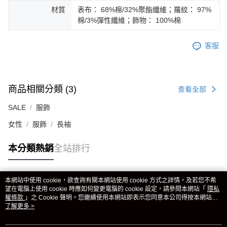
材質
表布： 68%棉/32%聚酯纖維；羅紋： 97%
棉/3%彈性纖維；飾物： 100%棉
客服
商品相關分類 (3)
查看全部
SALE
服飾
女性
服飾
長袖
本分類熱銷
全站排行
本網站中使用 cookie，欲查詢有關本網站使用 cookie 方式之詳情，及若您不希
熱門標籤
望在電腦上使用 cookie 時應如何變更電腦的 cookie 設定，請參閱本網站「
隱私
權條款
」之 Cookie 聲明。您繼續使用本網站即表示您同意本公司得按本網站使
用條款之 Cookie 聲明使用 cookie。
了解更多 >