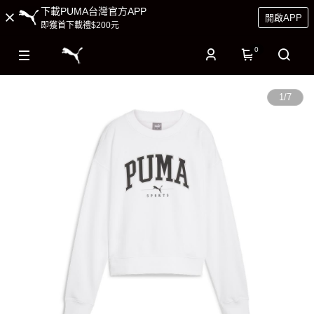
下載PUMA台灣官方APP
開啟APP
即獲首下載禮$200元
0
1
/
7