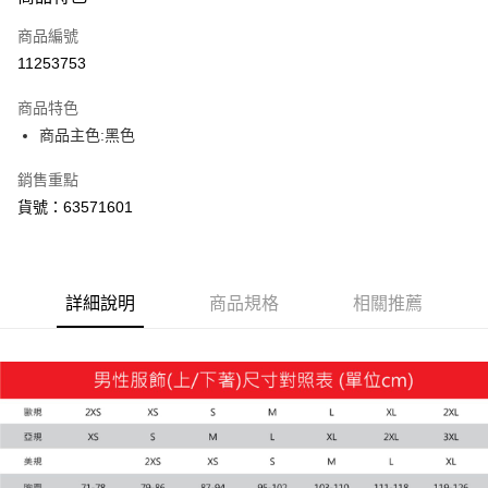
信用卡一次付款
商品編號
LINE Pay
11253753
Apple Pay
商品特色
街口支付
商品主色:黑色
悠遊付
銷售重點
貨號：63571601
Google Pay
貨到付款
詳細說明
商品規格
相關推薦
運送方式
付款後全家取貨
每筆NT$100，滿NT$1,800(含以上)免運費
付款後7-11取貨
每筆NT$100，滿NT$1,800(含以上)免運費
宅配(離島恕不配送)