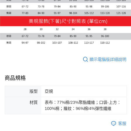
每筆NT$150，滿NT$1,800(含以上)免運費
宅配貨到付款(離島恕不配送)
每筆NT$180
顯示電腦版詳細說明
商品規格
版型
亞規
材質
表布：77%棉/23%聚酯纖維；口袋-上方：
100%棉；羅紋：96%棉/4%彈性纖維
客服