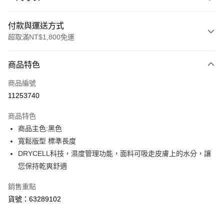
付款與運送方式
超取滿NT$1,800免運
付款方式
商品特色
信用卡一次付款
商品編號
LINE Pay
11253740
Apple Pay
商品特色
街口支付
商品主色:黑色
寬鬆版型 標準長度
悠遊付
DRYCELL科技，濕度管理功能，面料可吸走皮膚上的水分，讓
Google Pay
您保持乾爽舒適
貨到付款
銷售重點
貨號：63289102
運送方式
付款後全家取貨