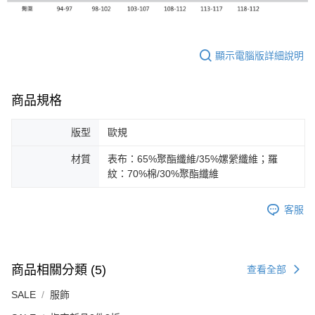
顯示電腦版詳細說明
商品規格
版型
歐規
材質
表布：65%聚酯纖維/35%嫘縈纖維；羅
紋：70%棉/30%聚酯纖維
客服
商品相關分類 (5)
查看全部
SALE
服飾