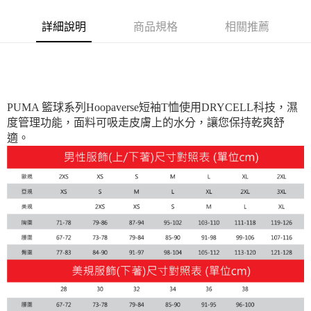
每筆NT$100，滿NT$1,800(含以上)免運費
詳細說明
商品規格
相關推薦
付款後7-11取貨
每筆NT$100，滿NT$1,800(含以上)免運費
宅配(離島恕不配送)
每筆NT$150，滿NT$1,800(含以上)免運費
PUMA 籃球系列Hoopaverse短袖T恤使用DRYCELL科技，濕
度管理功能，面料可吸走皮膚上的水分，讓您保持乾爽舒
宅配貨到付款(離島恕不配送)
適。
每筆NT$180