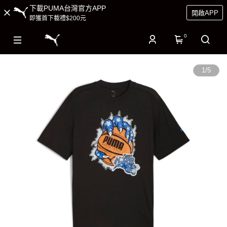
下載PUMA台灣官方APP
開啟APP
即獲首下載禮$200元
0
1
/
5