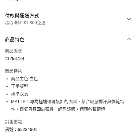
付款與運送方式
超取滿NT$1,800免運
付款方式
商品特色
信用卡一次付款
商品編號
LINE Pay
11253734
Apple Pay
商品特色
街口支付
商品主色:白色
正常版型
悠遊付
標準衣長
Google Pay
MATTR：專為極端環境設計的面料，結合吸濕排汗與快乾特
性，透氣且具四向彈性，輕盈舒適，適應各種環境
貨到付款
銷售重點
運送方式
貨號：63224901
付款後全家取貨