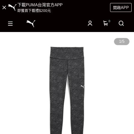
下載PUMA台灣官方APP
開啟APP
即獲首下載禮$200元
0
1
/
5