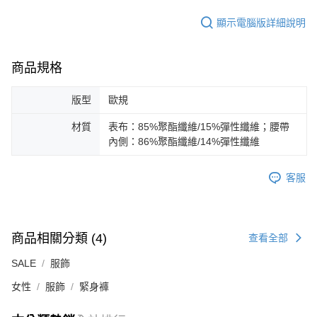
顯示電腦版詳細說明
商品規格
版型
歐規
材質
表布：85%聚酯纖維/15%彈性纖維；腰帶
內側：86%聚酯纖維/14%彈性纖維
客服
商品相關分類 (4)
查看全部
SALE
服飾
女性
服飾
緊身褲