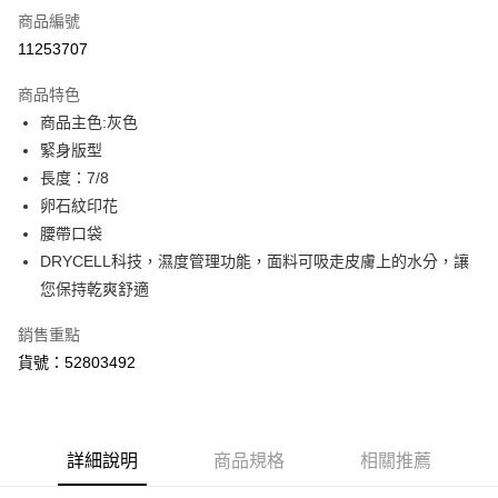
商品編號
LINE Pay
11253707
Apple Pay
商品特色
街口支付
商品主色:灰色
緊身版型
悠遊付
長度：7/8
Google Pay
卵石紋印花
腰帶口袋
貨到付款
DRYCELL科技，濕度管理功能，面料可吸走皮膚上的水分，讓
您保持乾爽舒適
運送方式
付款後全家取貨
銷售重點
每筆NT$100，滿NT$1,800(含以上)免運費
貨號：52803492
付款後7-11取貨
每筆NT$100，滿NT$1,800(含以上)免運費
詳細說明
商品規格
相關推薦
宅配(離島恕不配送)