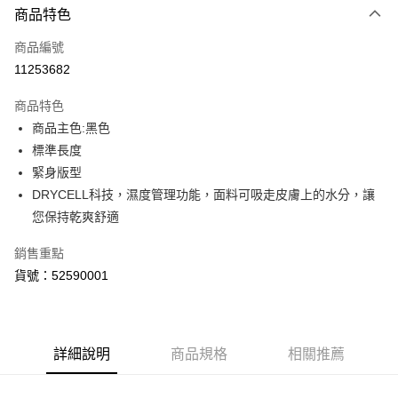
商品特色
信用卡一次付款
商品編號
LINE Pay
11253682
Apple Pay
商品特色
街口支付
商品主色:黑色
標準長度
悠遊付
緊身版型
Google Pay
DRYCELL科技，濕度管理功能，面料可吸走皮膚上的水分，讓
您保持乾爽舒適
貨到付款
銷售重點
運送方式
貨號：52590001
付款後全家取貨
每筆NT$100，滿NT$1,800(含以上)免運費
付款後7-11取貨
詳細說明
商品規格
相關推薦
每筆NT$100，滿NT$1,800(含以上)免運費