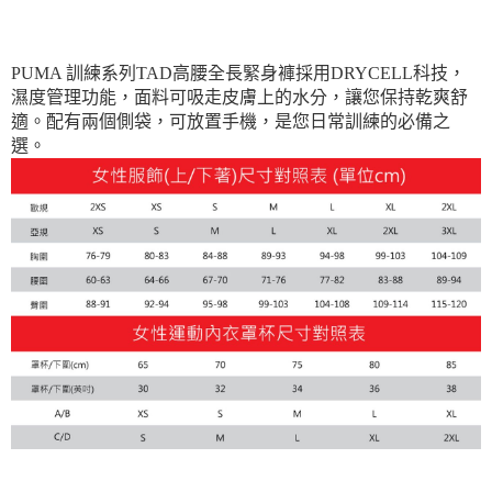
宅配(離島恕不配送)
每筆NT$150，滿NT$1,800(含以上)免運費
PUMA 訓練系列TAD高腰全長緊身褲採用DRYCELL科技，
宅配貨到付款(離島恕不配送)
濕度管理功能，面料可吸走皮膚上的水分，讓您保持乾爽舒
每筆NT$180
適。配有兩個側袋，可放置手機，是您日常訓練的必備之
選。