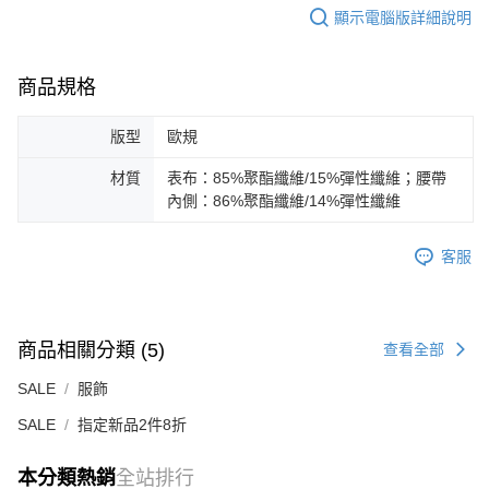
顯示電腦版詳細說明
商品規格
版型
歐規
材質
表布：85%聚酯纖維/15%彈性纖維；腰帶
內側：86%聚酯纖維/14%彈性纖維
客服
商品相關分類 (5)
查看全部
SALE
服飾
SALE
指定新品2件8折
本分類熱銷
全站排行