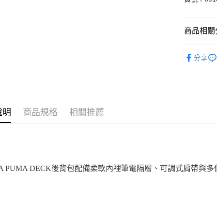
運送方式
商品相關分
宅配(離島
配件
每筆NT$1
分享
女性
配
宅配貨到付
男性
配
每筆NT$1
說明
商品規格
相關推薦
MA PUMA DECK後背包配備柔軟內裡筆電隔層、可調式肩帶