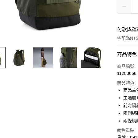
付款與運
宅配滿NT$
付款方式
商品特色
信用卡一
商品編號
11253668
LINE Pay
商品特色
Apple Pay
商品主
主隔層
街口支付
前方隔
悠遊付
兩側網
兩條橫
Google Pa
銷售重點
貨到付款
貨號：0913