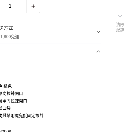
清除
送方式
紀錄
1,800免運
次付款
色:綠色
單向拉鍊開口
層單向拉鍊開口
狀口袋
向織帶附魔鬼氈固定設計
y
2009