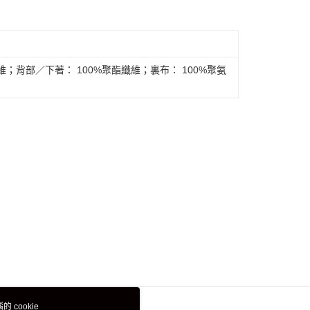
維；背部／下著： 100%聚酯纖維；裏布： 100%聚氨
 cookie