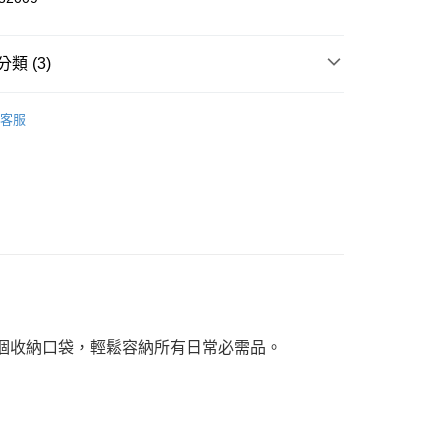
類 (3)
恕不配送)
50，滿NT$1,800(含以上)免運費
客服
件
後背包
款(離島恕不配送)
件
後背包
80
與多個收納口袋，輕鬆容納所有日常必需品。