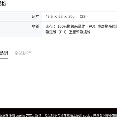
規格
尺寸
47.5 Ｘ 28 Ｘ 20cm（29l）
材質
表布： 100%聚氨酯纖維（PU）塗層聚酯纖
酯纖維（PU）塗層聚酯纖維
熱銷
全站排行
本網站使用 cookie 方式之詳情，及若您不希望在電腦上使用 cookie 時應如何變更電腦的