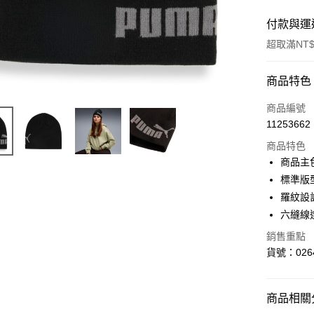
付款與運
超取滿NT$
付款方式
商品特色
信用卡一
商品編號
11253662
LINE Pay
商品特色
Apple Pay
商品主
標準版
街口支付
羅紋設
悠遊付
六縫線
Google Pa
銷售重點
貨號：0264
貨到付款
商品相關分
運送方式