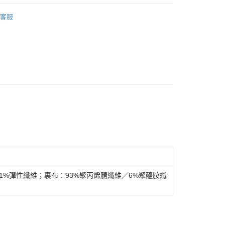
家取貨
客服
件
毛帽
00，滿NT$1,800(含以上)免運費
件
毛帽
1取貨
00，滿NT$1,800(含以上)免運費
恕不配送)
50，滿NT$1,800(含以上)免運費
款(離島恕不配送)
80
1%彈性纖維；裏布：93%聚丙烯腈纖維／6%聚醯胺纖