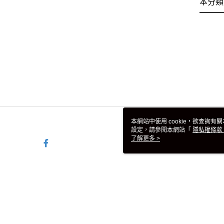
本分類
本網站中使用 cookie，欲查詢有關
設定，請參閱本網站「
隱私權條款
使用 cookie。
了解更多 >
TW-MWG1-67-253 Web2.0 D
© 2026 by 台灣彪馬股份有限公司