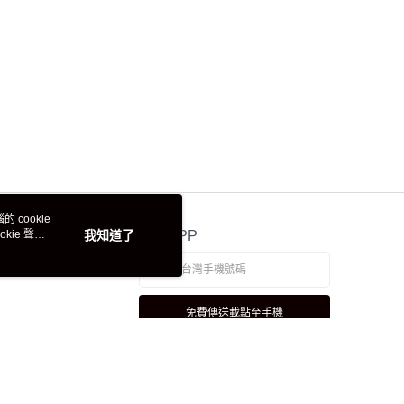
 cookie
kie 聲明
我知道了
官方APP
免費傳送載點至手機
若接到可疑電話，請洽詢165反詐騙專線
本站最佳瀏覽環境請使用 Google Chrome、Firefox 或 Edge 以上版本