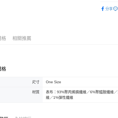
配件
付款後全
分享
女性
配
每筆NT$1
男性
配
付款後7-1
每筆NT$1
規格
相關推薦
宅配(離島
每筆NT$1
宅配貨到付
每筆NT$1
規格
尺寸
One Size
材質
表布：93%聚丙烯腈纖維／6%聚醯胺纖維／
維／1%彈性纖維