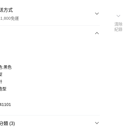
送方式
1,800免運
清除
紀錄
次付款
色:黑色
型
計
造型
y
1101
類 (3)