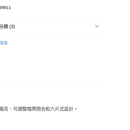
y
9811
類 (3)
家取貨
客服
件
棒球帽
00，滿NT$1,800(含以上)免運費
件
棒球帽
1取貨
00，滿NT$1,800(含以上)免運費
恕不配送)
50，滿NT$1,800(含以上)免運費
款(離島恕不配送)
80
預彎曲帽舌、可調整帽帶閉合和六片式設計。