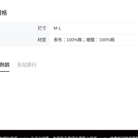
規格
尺寸
M-L
材質
表布：100%棉；帽簷：100%棉
熱銷
全站排行