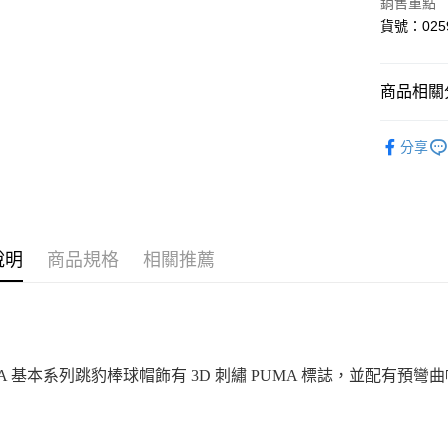
Google Pa
銷售重點
貨號：0259
貨到付款
商品相關分
運送方式
配件
付款後全
分享
女性
配
每筆NT$1
男性
配
付款後7-1
每筆NT$1
說明
商品規格
相關推薦
宅配(離島
每筆NT$1
宅配貨到付
每筆NT$1
MA 基本系列跳豹棒球帽飾有 3D 刺繡 PUMA 標誌，並配有