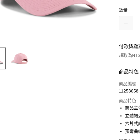
數量
付款與運
超取滿NT$
付款方式
商品特色
信用卡一
商品編號
11253658
LINE Pay
商品特色
Apple Pay
商品主
立體帽
街口支付
六片式
悠遊付
預彎曲