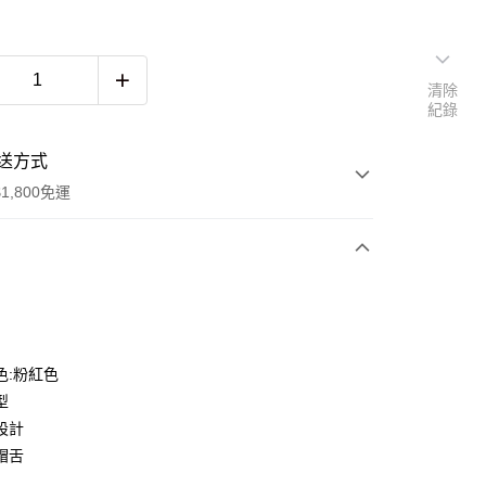
清除
紀錄
送方式
1,800免運
次付款
色:粉紅色
型
設計
帽舌