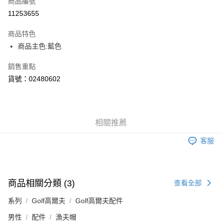
商品編號
LINE Pay
11253655
Apple Pay
商品特色
街口支付
商品主色:藍色
悠遊付
銷售重點
貨號：02480602
Google Pay
貨到付款
相關推薦
運送方式
付款後全家取貨
客服
每筆NT$100，滿NT$1,800(含以上)免運費
付款後7-11取貨
商品相關分類 (3)
查看全部
每筆NT$100，滿NT$1,800(含以上)免運費
系列
Golf高爾夫
Golf高爾夫配件
宅配(離島恕不配送)
每筆NT$150，滿NT$1,800(含以上)免運費
男性
配件
漁夫帽