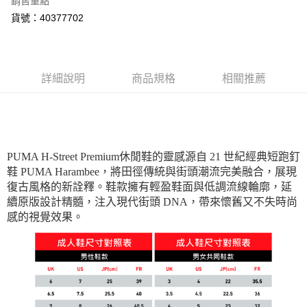
銷售重點
每筆NT$150，滿NT$1,800(含以上)免運費
貨號：40377702
詳細說明
商品規格
相關推薦
PUMA H-Street Premium休閒鞋的靈感源自 21 世紀經典短跑釘
鞋 PUMA Harambee，將田徑傳統與街頭潮流完美融合，展現
復古風格的新詮釋。鞋款擁有輕盈鞋面與低調流線輪廓，延
續原版設計精髓，注入現代街頭 DNA，帶來懷舊又不失時尚
感的視覺效果。