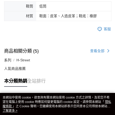
鞋筒
低筒
材質
鞋面：皮革、人造皮革；鞋底：橡膠
客服
商品相關分類 (5)
查看全部
系列
H-Street
人氣商品推薦
本分類熱銷
全站排行
本網站中使用 cookie，欲查詢有關本網站使用 cookie 方式之詳情，及若您不希
熱門標籤
望在電腦上使用 cookie 時應如何變更電腦的 cookie 設定，請參閱本網站「
隱私
權條款
」之 Cookie 聲明。您繼續使用本網站即表示您同意本公司得按本網站使
用條款之 Cookie 聲明使用 cookie。
了解更多 >