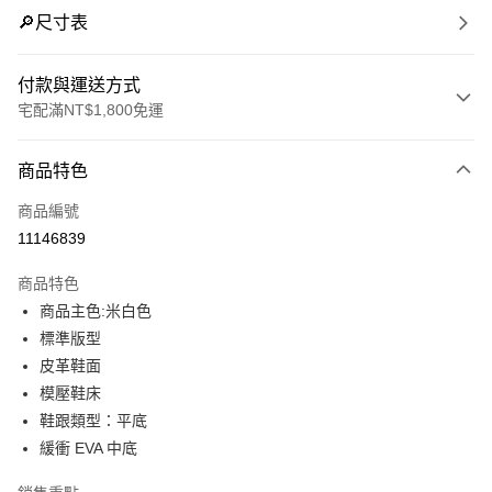
🔎尺寸表
付款與運送方式
宅配滿NT$1,800免運
付款方式
商品特色
信用卡一次付款
商品編號
LINE Pay
11146839
Apple Pay
商品特色
街口支付
商品主色:米白色
標準版型
悠遊付
皮革鞋面
Google Pay
模壓鞋床
鞋跟類型：平底
運送方式
緩衝 EVA 中底
宅配(離島恕不配送)