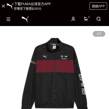
下載PUMA台灣官方APP
開啟APP
即獲首下載禮$200元
0
1
/
7