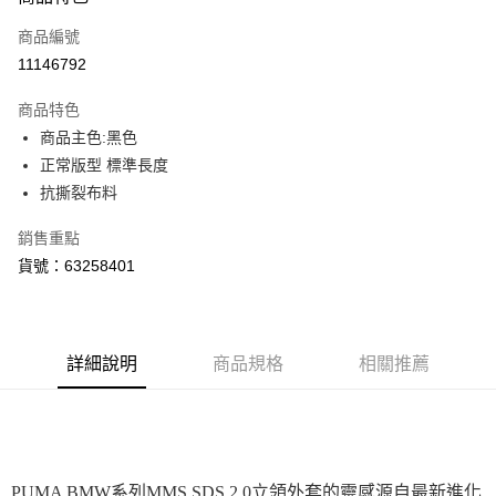
信用卡一次付款
商品編號
LINE Pay
11146792
Apple Pay
商品特色
街口支付
商品主色:黑色
正常版型 標準長度
悠遊付
抗撕裂布料
Google Pay
銷售重點
貨到付款
貨號：63258401
運送方式
宅配(離島恕不配送)
詳細說明
商品規格
相關推薦
每筆NT$150，滿NT$1,800(含以上)免運費
宅配貨到付款(離島恕不配送)
每筆NT$180
PUMA BMW系列MMS SDS 2.0立領外套的靈感源自最新進化