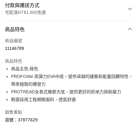
付款與運送方式
宅配滿NT$1,800免運
付款方式
商品特色
信用卡一次付款
商品編號
LINE Pay
11146789
Apple Pay
商品特色
街口支付
商品主色:綠色
PROFOAM 高彈力EVA中底，提供卓越的緩衝和能量回饋特性，
悠遊付
帶來極致的爆發力
Google Pay
PROTREAD全長式橡膠大底，提供更好的抓地力與耐磨力
鞋面採用工程網眼面料，透氣舒適
貨到付款
銷售重點
運送方式
貨號：37877629
宅配(離島恕不配送)
每筆NT$150，滿NT$1,800(含以上)免運費