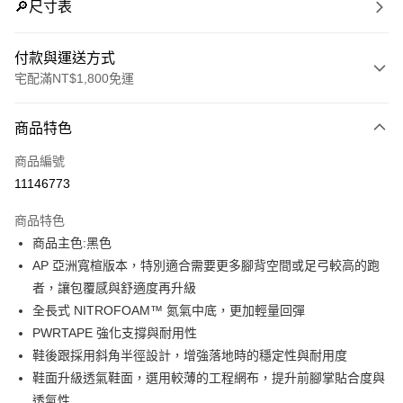
🔎尺寸表
付款與運送方式
宅配滿NT$1,800免運
付款方式
商品特色
信用卡一次付款
商品編號
LINE Pay
11146773
Apple Pay
商品特色
街口支付
商品主色:黑色
AP 亞洲寬楦版本，特別適合需要更多腳背空間或足弓較高的跑
悠遊付
者，讓包覆感與舒適度再升級
Google Pay
全長式 NITROFOAM™ 氮氣中底，更加輕量回彈
PWRTAPE 強化支撐與耐用性
貨到付款
鞋後跟採用斜角半徑設計，增強落地時的穩定性與耐用度
鞋面升級透氣鞋面，選用較薄的工程網布，提升前腳掌貼合度與
運送方式
透氣性