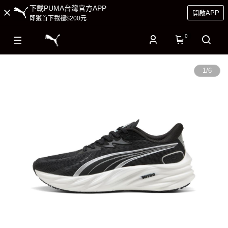
下載PUMA台灣官方APP
開啟APP
即獲首下載禮$200元
0
1
/
6