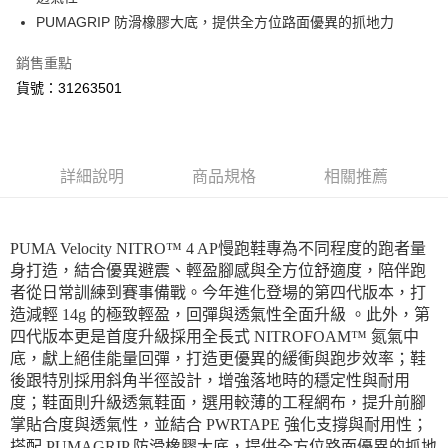
宅配(離島恕不配送)
PUMAGRIP 防滑橡膠大底，提供全方位路面優異的抓地力
每筆NT$150，滿NT$1,800(含以上)免運費
銷售重點
宅配貨到付款(離島恕不配送)
貨號：31263501
每筆NT$180
詳細說明
商品規格
相關推薦
PUMA Velocity NITRO™ 4 AP慢跑鞋專為不同程度的跑者量
身打造，結合優異避震、輕盈腳感與全方位舒適度，陪伴跑
者從日常訓練到賽事備戰。今年進化登場的第四代版本，打
造減輕 14g 的極致輕盈，回彈與透氣性全面升級 。此外，第
四代版本更是首度升級採用全長式 NITROFOAM™ 氮氣中
底，獻上絕佳能量回彈，打造更優異的緩衝與跑步效率；鞋
後跟特別採用斜角半徑設計，增強落地時的穩定性與耐用
度；鞋面則升級透氣鞋面，選用較薄的工程網布，提升前腳
掌貼合度與透氣性，並結合 PWRTAPE 強化支撐與耐用性；
搭配 PUMAGRIP 防滑橡膠大底，提供全方位路面優異的抓地