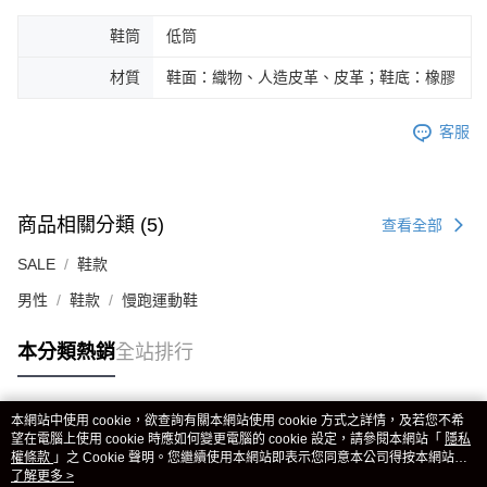
鞋筒
低筒
材質
鞋面：織物、人造皮革、皮革；鞋底：橡膠
客服
商品相關分類 (5)
查看全部
SALE
鞋款
男性
鞋款
慢跑運動鞋
本分類熱銷
全站排行
本網站中使用 cookie，欲查詢有關本網站使用 cookie 方式之詳情，及若您不希
熱門標籤
望在電腦上使用 cookie 時應如何變更電腦的 cookie 設定，請參閱本網站「
隱私
權條款
」之 Cookie 聲明。您繼續使用本網站即表示您同意本公司得按本網站使
用條款之 Cookie 聲明使用 cookie。
了解更多 >