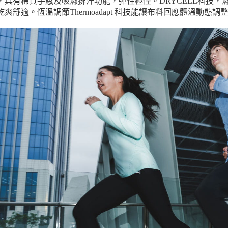
，具有棉質手感及吸濕排汗功能，彈性極佳。DRYCELL科技
乾爽舒適。恆溫調節Thermoadapt 科技能讓布料回應體溫動態調