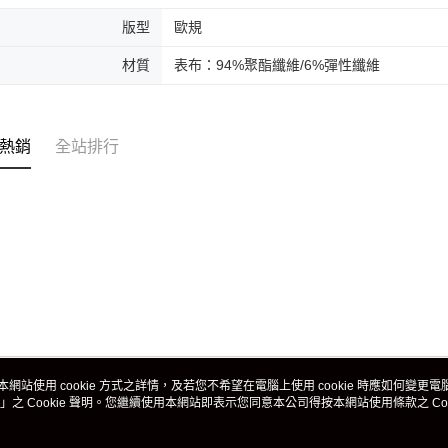
版型
歐規
材質
表布：94%聚酯纖維/6%彈性纖維
熱銷
全站排行
本網站使用 cookie 方式之詳情，及若您不希望在電腦上使用 cookie 時應如何變更電腦的
」之 Cookie 聲明。您繼續使用本網站即表示您同意本公司得按本網站使用條款之 Coo
關於我們
客服資訊
品牌故事
購物說明