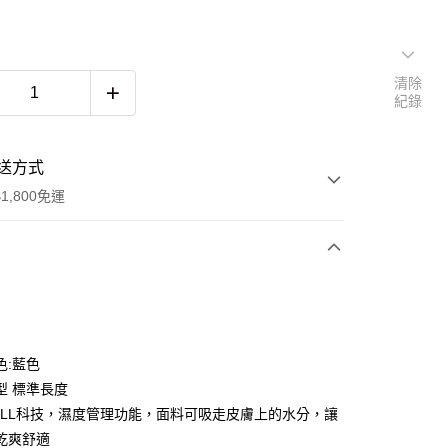
清除
紀錄
送方式
1,800免運
次付款
色:藍色
型 標準長度
CELL科技，濕度管理功能，面料可吸走皮膚上的水分，讓
乾爽舒適