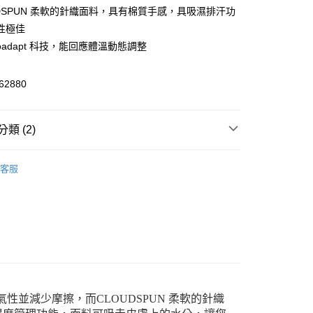
UDSPUN 柔軟的針織面料，具有棉質手感，具吸濕排汗功
y
性極佳
moadapt 科技，能回應體溫動態調整
2880
家取貨
類 (2)
00，滿NT$1,800(含以上)免運費
1取貨
服飾
客服
00，滿NT$1,800(含以上)免運費
nning 慢跑
Running 慢跑服飾
恕不配送)
50，滿NT$1,800(含以上)免運費
款(離島恕不配送)
80
透氣性並減少摩擦，而CLOUDSPUN 柔軟的針織