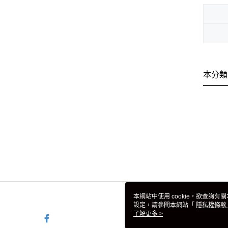
本分類
本網站中使用 cookie，欲查詢有關
設定，請參閱本網站「
隱私權條款
使用 cookie。
了解更多 >