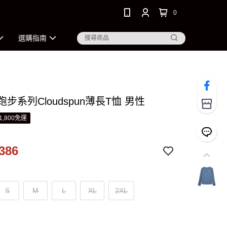
0
選購指南
 跑步系列Cloudspun薄長T恤 男性
1,800免運
386
S
M
L
XL
2XL