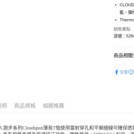
CLO
Google Pa
能，彈
貨到付款
Ther
銷售重點
貨號：5266
運送方式
付款後全
商品相關分
每筆NT$1
付款後7-1
SALE
分享
每筆NT$1
系列
Ru
宅配(離島
每筆NT$1
說明
商品規格
相關推薦
宅配貨到付
每筆NT$1
MA 跑步系列Cloudspun薄長T恤使用雷射穿孔和平鎖縫線可確保