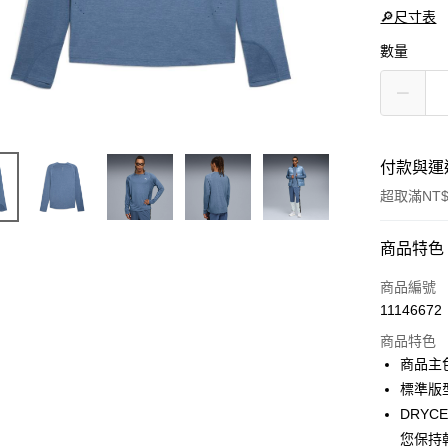
🔎尺寸表
數量
付款與運
超取滿NT$
付款方式
商品特色
信用卡一
商品編號
11146672
LINE Pay
商品特色
Apple Pay
商品主
標準版
街口支付
DRY
悠遊付
您保持