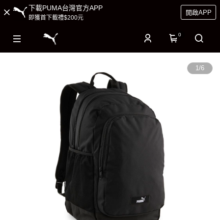
下載PUMA台灣官方APP
開啟APP
即獲首下載禮$200元
0
1
/
6