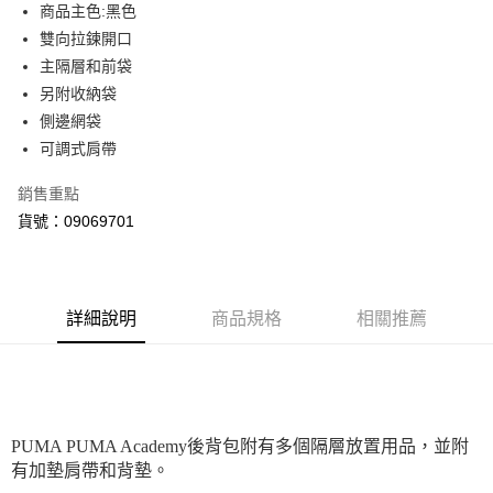
街口支付
商品主色:黑色
雙向拉鍊開口
悠遊付
主隔層和前袋
Google Pay
另附收納袋
側邊網袋
貨到付款
可調式肩帶
運送方式
銷售重點
宅配(離島恕不配送)
貨號：09069701
每筆NT$150，滿NT$1,800(含以上)免運費
宅配貨到付款(離島恕不配送)
每筆NT$180
詳細說明
商品規格
相關推薦
PUMA PUMA Academy後背包附有多個隔層放置用品，並附
有加墊肩帶和背墊。