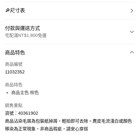
🔎尺寸表
付款與運送方式
宅配滿NT$1,800免運
付款方式
商品特色
信用卡一次付款
商品編號
LINE Pay
11032352
Apple Pay
商品特色
街口支付
商品主色:棕色
悠遊付
銷售重點
貨號：40361902
Google Pay
商品沾染毛屑為包裝紙掉屑，輕拍即可去除。麂皮毛流淺白或顏色
貨到付款
移染為正常現象，非商品瑕疵，請安心穿搭