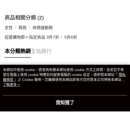
商品相關分類 (2)
女性
鞋款
休閒運動鞋
迎夏購物節🔆指定商品 3件7折、 5件6折
本分類熱銷
全站排行
本網站中使用 cookie，欲查詢有關本網站使用 cookie 方式之詳情，及若您不希
熱門標籤
望在電腦上使用 cookie 時應如何變更電腦的 cookie 設定，請參閱本網站「
隱私
權條款
」之 Cookie 聲明。您繼續使用本網站即表示您同意本公司得按本網站使
用條款之 Cookie 聲明使用 cookie。
了解更多 >
我知道了