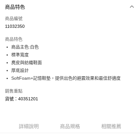
付款方式
商品特色
信用卡一次付款
商品編號
LINE Pay
11032350
Apple Pay
商品特色
街口支付
商品主色:白色
標準寬度
悠遊付
麂皮與紡織鞋面
Google Pay
厚底設計
SoftFoam+記憶鞋墊，提供出色的避震效果和最佳舒適度
貨到付款
銷售重點
運送方式
貨號：40351201
宅配(離島恕不配送)
每筆NT$150，滿NT$1,800(含以上)免運費
宅配貨到付款(離島恕不配送)
詳細說明
商品規格
相關推薦
每筆NT$180