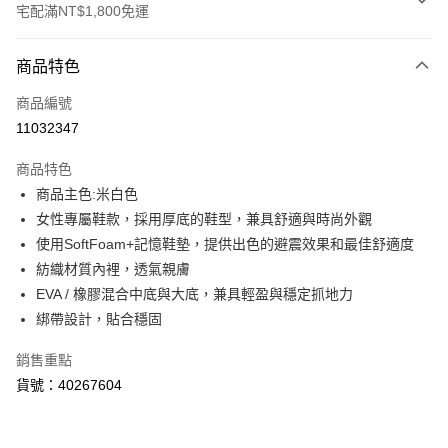
宅配滿NT$1,800免運
付款方式
商品特色
信用卡一次付款
商品編號
LINE Pay
11032347
Apple Pay
商品特色
街口支付
商品主色:米白色
女性專屬鞋款，採用厚底的鞋型，兼具舒適與時尚外觀
悠遊付
使用SoftFoam+記憶鞋墊，提供出色的避震效果和最佳舒適度
Google Pay
紡織材質內裡，透氣親膚
EVA / 橡膠混合中底與大底，兼具輕盈與穩定抓地力
貨到付款
綁帶設計，貼合穩固
運送方式
銷售重點
宅配(離島恕不配送)
貨號：40267604
每筆NT$150，滿NT$1,800(含以上)免運費
宅配貨到付款(離島恕不配送)