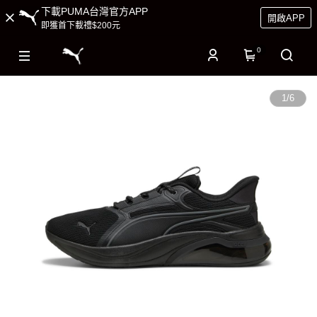
下載PUMA台灣官方APP
開啟APP
即獲首下載禮$200元
0
1
/
6