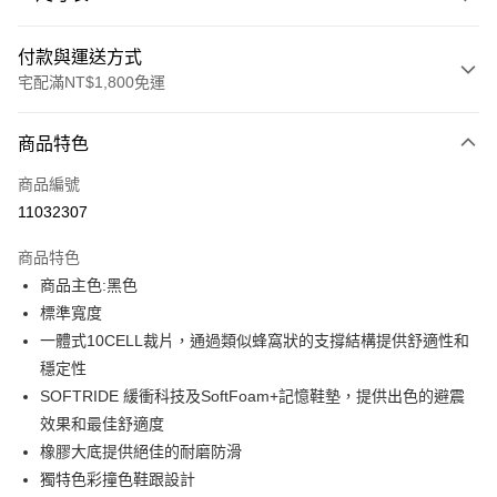
付款與運送方式
宅配滿NT$1,800免運
付款方式
商品特色
信用卡一次付款
商品編號
LINE Pay
11032307
Apple Pay
商品特色
街口支付
商品主色:黑色
標準寬度
悠遊付
一體式10CELL裁片，通過類似蜂窩狀的支撐結構提供舒適性和
Google Pay
穩定性
SOFTRIDE 緩衝科技及SoftFoam+記憶鞋墊，提供出色的避震
貨到付款
效果和最佳舒適度
橡膠大底提供絕佳的耐磨防滑
運送方式
獨特色彩撞色鞋跟設計
宅配(離島恕不配送)