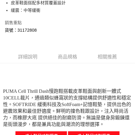
皮革鞋面搭配多材質覆蓋設計
每筆NT$150，滿NT$1,800(含以上)免運費
緩震：中等緩衝
宅配貨到付款(離島恕不配送)
銷售重點
每筆NT$180
貨號：31172808
詳細說明
商品規格
相關推薦
PUMA Cell Thrill Dash慢跑鞋搭載皮革鞋面與創新一體式
10CELL裁片，通過類似蜂窩狀的支撐結構提供舒適性和穩定
性。SOFTRIDE 緩衝科技及SoftFoam+記憶鞋墊，提供出色的
避震效果和最佳舒適度。鮮明的撞色鞋跟設計，注入時尚活
力，而橡膠大底 提供絕佳的耐磨防滑。無論是健身房鍛鍊還
是街頭漫步，都是兼具功能與潮流的理想選擇。