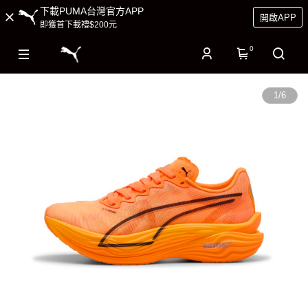
下載PUMA台灣官方APP
開啟APP
即獲首下載禮$200元
0
1
/
6