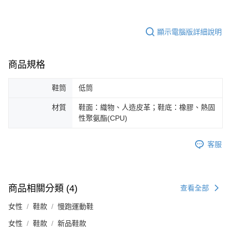
顯示電腦版詳細說明
商品規格
鞋筒
低筒
材質
鞋面：織物、人造皮革；鞋底：橡膠、熱固
性聚氨酯(CPU)
客服
商品相關分類 (4)
查看全部
女性
鞋款
慢跑運動鞋
女性
鞋款
新品鞋款