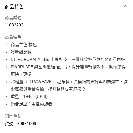
付款方式
商品特色
信用卡一次付款
商品編號
LINE Pay
11032293
Apple Pay
商品特色
街口支付
商品主色:橘色
輕量級比賽
悠遊付
NITROFOAM™ Elite 中底科技，提供極致輕量與強勁能量回彈
Google Pay
PWRPLATE 熱塑碳纖維推進片，提升能量轉換效率，助你跑得
更快、更遠
運送方式
超輕量 ULTRAWEAVE 工程布料，具備結構支撐與四向彈性，減
少摩擦與重量負擔，提升整體穿著舒適度
宅配(離島恕不配送)
重量：194g（UK 8）
每筆NT$150，滿NT$1,800(含以上)免運費
適合足型：中性內旋者
銷售重點
貨號：30981009