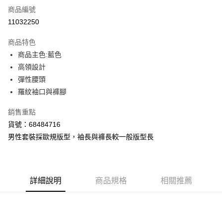
商品編號
LINE Pay
11032250
Apple Pay
商品特色
街口支付
商品主色:藍色
高領設計
悠遊付
彈性腰頭
Google Pay
羅紋袖口與褲腳
貨到付款
銷售重點
貨號：68484716
運送方式
男性套裝採歐規版型，袖長與褲長較一般版型長
付款後全家取貨
每筆NT$100，滿NT$1,800(含以上)免運費
付款後7-11取貨
詳細說明
商品規格
相關推薦
每筆NT$100，滿NT$1,800(含以上)免運費
宅配(離島恕不配送)