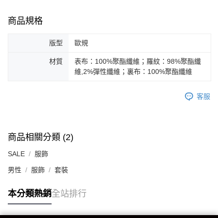
商品規格
版型
歐規
材質
表布：100%聚酯纖維；羅紋：98%聚酯纖
維,2%彈性纖維；裏布：100%聚酯纖維
客服
商品相關分類 (2)
SALE
服飾
男性
服飾
套裝
本分類熱銷
全站排行