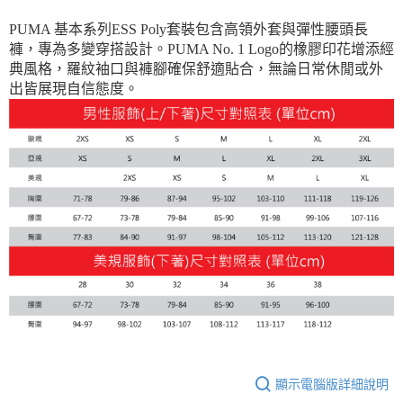
每筆NT$150，滿NT$1,800(含以上)免運費
PUMA 基本系列ESS Poly套裝包含高領外套與彈性腰頭長
宅配貨到付款(離島恕不配送)
褲，專為多變穿搭設計。PUMA No. 1 Logo的橡膠印花增添經
每筆NT$180
典風格，羅紋袖口與褲腳確保舒適貼合，無論日常休閒或外
出皆展現自信態度。
顯示電腦版詳細說明