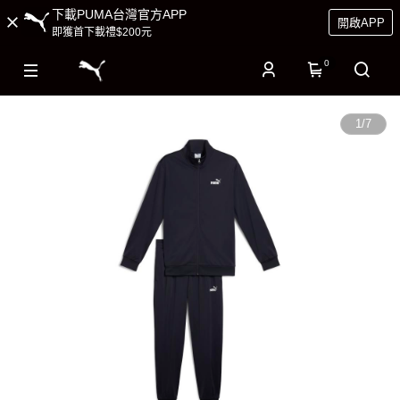
下載PUMA台灣官方APP
開啟APP
即獲首下載禮$200元
0
1
/
7