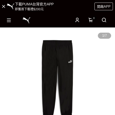
下載PUMA台灣官方APP
開啟APP
即獲首下載禮$200元
0
1
/
7