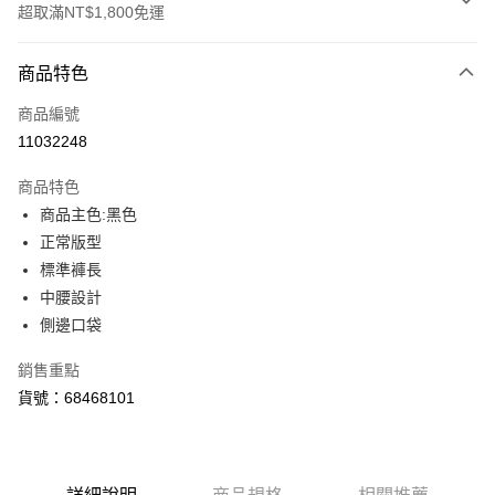
超取滿NT$1,800免運
付款方式
商品特色
信用卡一次付款
商品編號
LINE Pay
11032248
Apple Pay
商品特色
街口支付
商品主色:黑色
正常版型
悠遊付
標準褲長
Google Pay
中腰設計
側邊口袋
貨到付款
銷售重點
運送方式
貨號：68468101
付款後全家取貨
每筆NT$100，滿NT$1,800(含以上)免運費
付款後7-11取貨