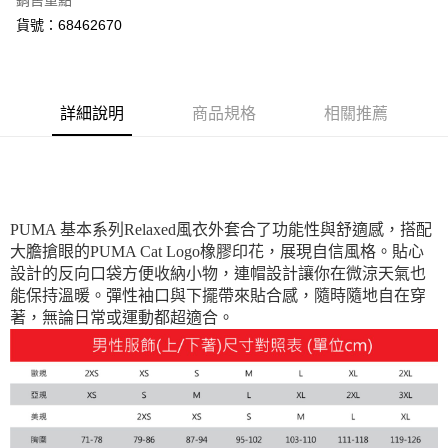
銷售重點
運送方式
貨號：68462670
宅配(離島恕不配送)
每筆NT$150，滿NT$1,800(含以上)免運費
宅配貨到付款(離島恕不配送)
詳細說明
商品規格
相關推薦
每筆NT$180
PUMA 基本系列Relaxed風衣外套合了功能性與舒適感，搭配
大膽搶眼的PUMA Cat Logo橡膠印花，展現自信風格。貼心
設計的反向口袋方便收納小物，連帽設計讓你在微涼天氣也
能保持溫暖。彈性袖口與下擺帶來貼合感，隨時隨地自在穿
著，無論日常或運動都超適合。