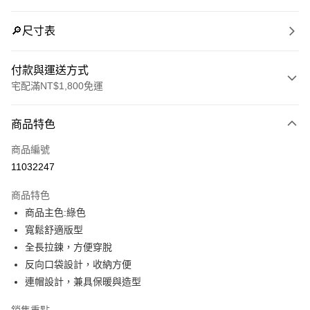
🔎尺寸表
付款與運送方式
宅配滿NT$1,800免運
付款方式
商品特色
信用卡一次付款
商品編號
LINE Pay
11032247
Apple Pay
商品特色
街口支付
商品主色:綠色
寬鬆舒適版型
悠遊付
全長拉鍊，方便穿脫
Google Pay
反向口袋設計，收納方便
連帽設計，兼具保暖與造型
貨到付款