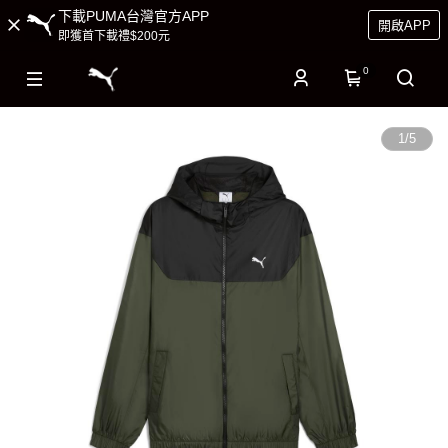
下載PUMA台灣官方APP
開啟APP
即獲首下載禮$200元
0
1
/
5