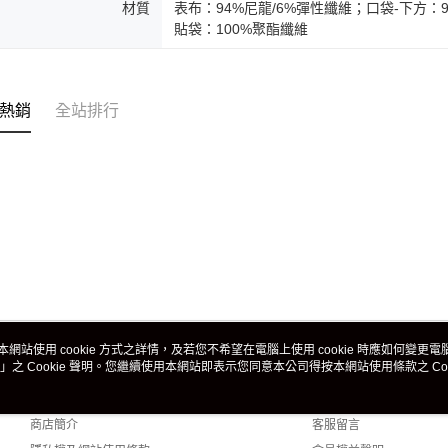
材質
表布：94%尼龍/6%彈性纖維；口袋-下方：
貼袋：100%聚酯纖維
熱銷
全站排行
本網站使用 cookie 方式之詳情，及若您不希望在電腦上使用 cookie 時應如何變更電腦的
」之 Cookie 聲明。您繼續使用本網站即表示您同意本公司得按本網站使用條款之 Coo
關於我們
客服資訊
品牌故事
購物說明
商店簡介
客服留言