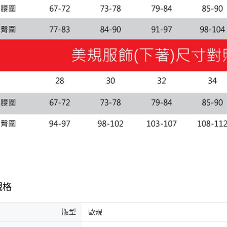
規格
版型
歐規