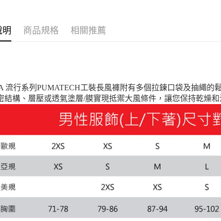
宅配貨到付
說明
商品規格
相關推薦
每筆NT$1
MA 流行系列PUMATECH工裝長風褲附有多個拉鍊口袋及抽繩的
密結構、層壓或透氣塗層/膜實現抵禦大風條件，讓您保持乾燥和