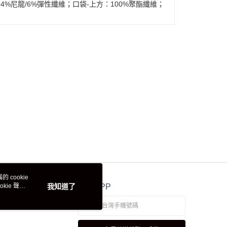
94%尼龍/6%彈性纖維；口袋-上方：100%聚酯纖維；
 cookie
kie 聲明
我知道了
官方APP