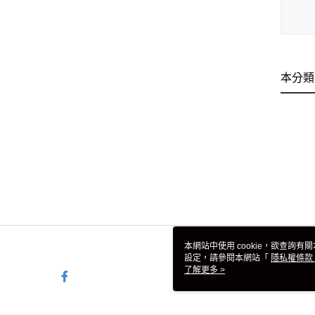
本分類
本網站中使用 cookie，欲查詢有關
設定，請參閱本網站「
隱私權條款
使用 cookie。
了解更多 >