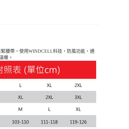
款(離島恕不配送)
80
鬆緊腰帶，使用WINDCELL科技，防風功能，通
溫暖。