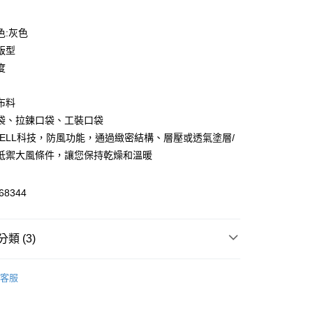
色:灰色
版型
度
布料
y
袋、拉鍊口袋、工裝口袋
DCELL科技，防風功能，通過緻密結構、層壓或透氣塗層/
抵禦大風條件，讓您保持乾燥和溫暖
8344
家取貨
00，滿NT$1,800(含以上)免運費
類 (3)
1取貨
服飾
00，滿NT$1,800(含以上)免運費
客服
飾
長褲
恕不配送)
50，滿NT$1,800(含以上)免運費
🔆指定商品 3件7折、 5件6折