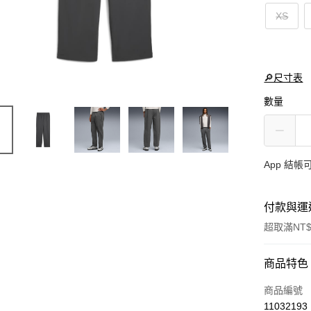
XS
🔎尺寸表
數量
App 結
付款與運
超取滿NT$
付款方式
商品特色
信用卡一
商品編號
11032193