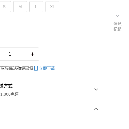
S
M
L
XL
清除
紀錄
帳可享專屬活動優惠價
立即下載
送方式
1,800免運
次付款