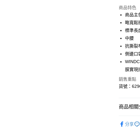
LINE Pay
商品特色
Apple Pay
商品主
略寬鬆
街口支付
標準長
悠遊付
中腰
抗撕裂
Google Pa
側邊口
貨到付款
WIN
膜實現
銷售重點
運送方式
貨號：6296
付款後全
每筆NT$1
商品相關分
付款後7-1
SALE
每筆NT$1
分享
男性
服
宅配(離島
每筆NT$1
迎夏購物節