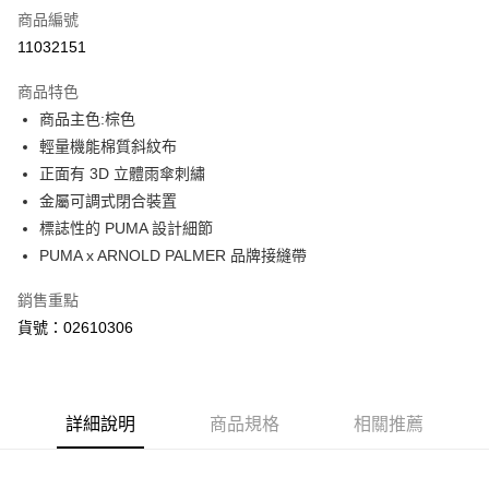
商品編號
LINE Pay
11032151
Apple Pay
商品特色
街口支付
商品主色:棕色
輕量機能棉質斜紋布
悠遊付
正面有 3D 立體雨傘刺繡
Google Pay
金屬可調式閉合裝置
標誌性的 PUMA 設計細節
貨到付款
PUMA x ARNOLD PALMER 品牌接縫帶
運送方式
銷售重點
付款後全家取貨
貨號：02610306
每筆NT$100，滿NT$1,800(含以上)免運費
付款後7-11取貨
每筆NT$100，滿NT$1,800(含以上)免運費
詳細說明
商品規格
相關推薦
宅配(離島恕不配送)