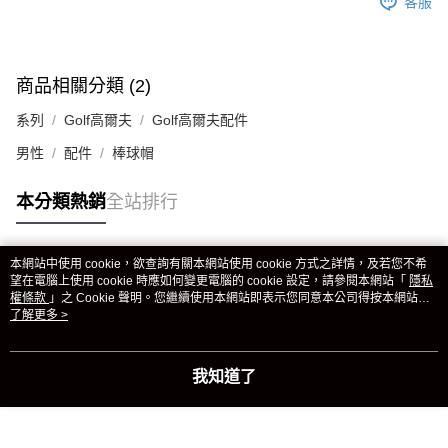
客服
商品相關分類 (2)
系列
Golf高爾夫
Golf高爾夫配件
男性
配件
棒球帽
本分類熱銷
全站排行
本網站中使用 cookie，欲查詢有關本網站使用 cookie 方式之詳情，及若您不希
熱門標籤
望在電腦上使用 cookie 時應如何變更電腦的 cookie 設定，請參閱本網站「
隱私
權條款
」之 Cookie 聲明。您繼續使用本網站即表示您同意本公司得按本網站使
用條款之 Cookie 聲明使用 cookie。
了解更多 >
我知道了