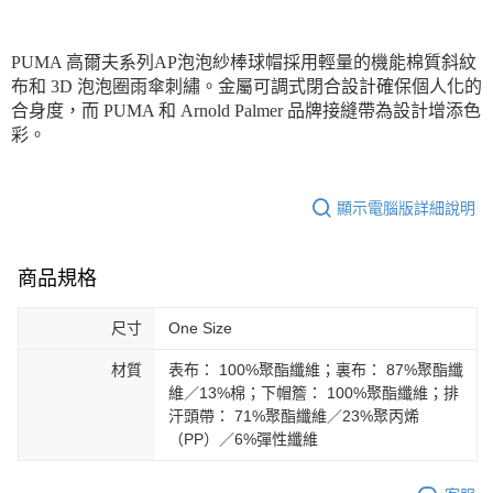
每筆NT$150，滿NT$1,800(含以上)免運費
宅配貨到付款(離島恕不配送)
PUMA 高爾夫系列AP泡泡紗棒球帽採用輕量的機能棉質斜紋
每筆NT$180
布和 3D 泡泡圈雨傘刺繡。金屬可調式閉合設計確保個人化的
合身度，而 PUMA 和 Arnold Palmer 品牌接縫帶為設計增添色
彩。
顯示電腦版詳細說明
商品規格
尺寸
One Size
材質
表布： 100%聚酯纖維；裏布： 87%聚酯纖
維／13%棉；下帽簷： 100%聚酯纖維；排
汗頭帶： 71%聚酯纖維／23%聚丙烯
（PP）／6%彈性纖維