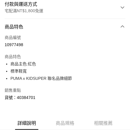
付款與運送方式
宅配滿NT$1,800免運
付款方式
商品特色
信用卡一次付款
商品編號
LINE Pay
10977498
Apple Pay
商品特色
街口支付
商品主色:紅色
標準鞋寬
悠遊付
PUMA x KIDSUPER 聯名品牌細節
Google Pay
銷售重點
貨號：40384701
運送方式
宅配(離島恕不配送)
每筆NT$150，滿NT$1,800(含以上)免運費
詳細說明
商品規格
相關推薦