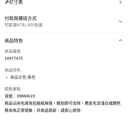
🔎尺寸表
付款與運送方式
宅配滿NT$1,800免運
付款方式
商品特色
信用卡一次付款
商品編號
LINE Pay
10977475
Apple Pay
商品特色
街口支付
商品主色:黃色
悠遊付
銷售重點
貨號：39884619
Google Pay
商品沾染毛屑為包裝紙掉屑，輕拍即可去除。麂皮毛流淺白或顏色
貨到付款
移染為正常現象，非商品瑕疵，請安心穿搭
運送方式