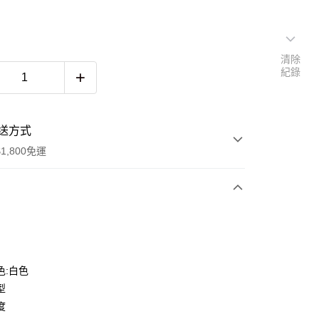
清除
紀錄
送方式
1,800免運
次付款
色:白色
型
度