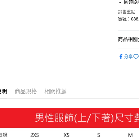
悠遊付
圓領設
Google Pa
銷售重點
貨號：6882
貨到付款
商品相關分
運送方式
SALE
付款後全
分享
SALE
指
每筆NT$1
男性
服
付款後7-1
每筆NT$1
說明
商品規格
相關推薦
宅配(離島
每筆NT$1
宅配貨到付
每筆NT$1