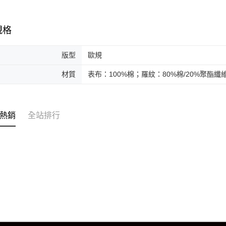
規格
版型
歐規
材質
表布：100%棉；羅紋：80%棉/20%聚酯纖
熱銷
全站排行