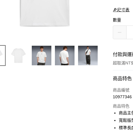
🔎尺寸表
數量
付款與運
超取滿NT$
付款方式
商品特色
信用卡一
商品編號
10977346
LINE Pay
商品特色
Apple Pay
商品主
寬鬆版
街口支付
標準長