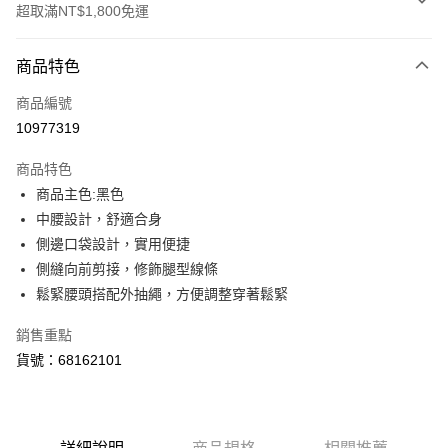
超取滿NT$1,800免運
付款方式
商品特色
信用卡一次付款
商品編號
LINE Pay
10977319
Apple Pay
商品特色
街口支付
商品主色:黑色
中腰設計，舒適合身
悠遊付
側邊口袋設計，實用便捷
Google Pay
側縫向前剪接，修飾腿型線條
鬆緊腰頭搭配外抽繩，方便調整穿著鬆緊
運送方式
銷售重點
付款後全家取貨
貨號：68162101
每筆NT$100，滿NT$1,800(含以上)免運費
付款後7-11取貨
每筆NT$100，滿NT$1,800(含以上)免運費