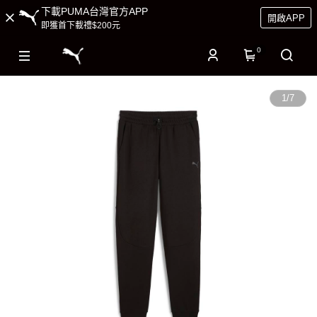
下載PUMA台灣官方APP
開啟APP
即獲首下載禮$200元
0
1
/
7