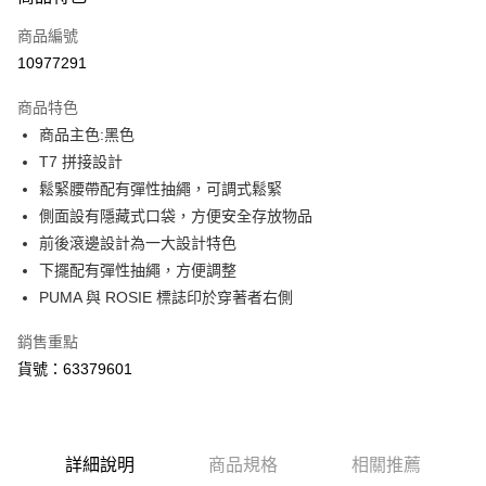
信用卡一次付款
商品編號
LINE Pay
10977291
Apple Pay
商品特色
街口支付
商品主色:黑色
T7 拼接設計
悠遊付
鬆緊腰帶配有彈性抽繩，可調式鬆緊
Google Pay
側面設有隱藏式口袋，方便安全存放物品
前後滾邊設計為一大設計特色
運送方式
下擺配有彈性抽繩，方便調整
PUMA 與 ROSIE 標誌印於穿著者右側
付款後全家取貨
每筆NT$100，滿NT$1,800(含以上)免運費
銷售重點
付款後7-11取貨
貨號：63379601
每筆NT$100，滿NT$1,800(含以上)免運費
宅配(離島恕不配送)
詳細說明
商品規格
相關推薦
每筆NT$150，滿NT$1,800(含以上)免運費