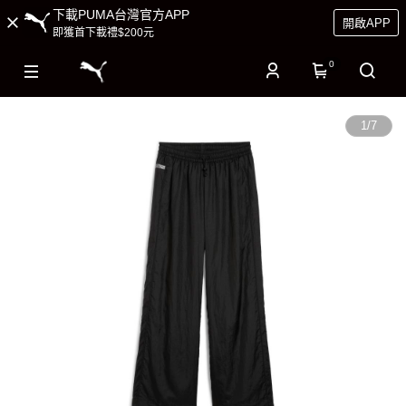
下載PUMA台灣官方APP
開啟APP
即獲首下載禮$200元
0
1
/
7