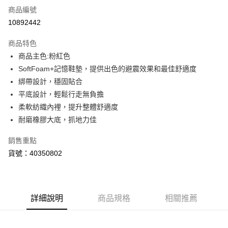
商品編號
LINE Pay
10892442
Apple Pay
商品特色
街口支付
商品主色:粉紅色
SoftFoam+記憶鞋墊，提供出色的避震效果和最佳舒適度
悠遊付
綁帶設計，穩固貼合
Google Pay
平底設計，輕鬆行走無負擔
柔軟紡織內裡，提升整體舒適度
貨到付款
耐磨橡膠大底，抓地力佳
運送方式
銷售重點
宅配(離島恕不配送)
貨號：40350802
每筆NT$150，滿NT$1,800(含以上)免運費
宅配貨到付款(離島恕不配送)
每筆NT$180
詳細說明
商品規格
相關推薦