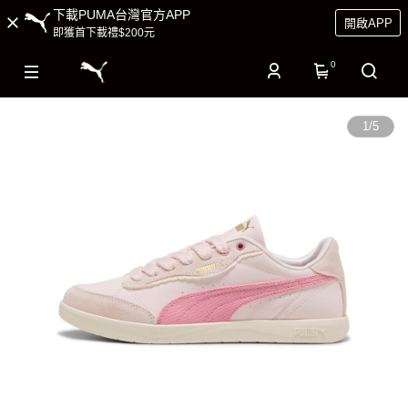
下載PUMA台灣官方APP
開啟APP
即獲首下載禮$200元
0
1
/
5