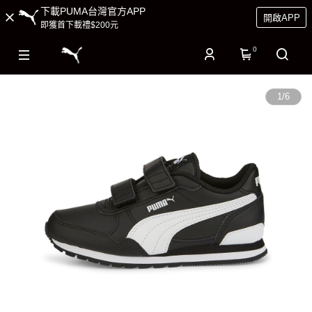
下載PUMA台灣官方APP
開啟APP
即獲首下載禮$200元
0
1
/
6