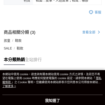
材質
鞋面：皮革、人造皮革；鞋底：橡膠
客服
商品相關分類 (3)
查看全部
孩童
鞋款
SALE
鞋款
本分類熱銷
全站排行
本網站中使用 cookie，欲查詢有關本網站使用 cookie 方式之詳情，及若您不希
熱門標籤
望在電腦上使用 cookie 時應如何變更電腦的 cookie 設定，請參閱本網站「
隱私
權條款
」之 Cookie 聲明。您繼續使用本網站即表示您同意本公司得按本網站使
用條款之 Cookie 聲明使用 cookie。
了解更多 >
我知道了