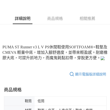
每筆NT$180
詳細說明
商品規格
相關推薦
PUMA ST Runner v3 L V PS休閒鞋使用SOFTFOAM®+鞋墊及
CMEVA 輕量中底，增加入腳舒適度，並帶來輕盈感。耐磨橡
膠大底，可提升抓地力，而魔鬼氈黏扣帶，穿脫更方便。
顯示電腦版詳細說明
商品規格
鞋筒
低筒