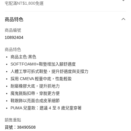
宅配滿NT$1,800免運
付款方式
商品特色
信用卡一次付款
商品編號
LINE Pay
10892404
Apple Pay
商品特色
街口支付
商品主色:黑色
SOFTFOAM®+鞋墊增加入腳舒適度
悠遊付
人體工學可拆式鞋墊，提升舒適度與支撐力
Google Pay
採用 CMEVA 輕量中底，性能輕盈
耐磨橡膠大底，提升抓地力
貨到付款
魔鬼氈黏扣帶，穿脫更方便
鞋跟飾以亮面合成皮革細節
運送方式
PUMA 兒童款：建議 4 至 8 歲兒童穿著
宅配(離島恕不配送)
每筆NT$150，滿NT$1,800(含以上)免運費
銷售重點
貨號：38490508
宅配貨到付款(離島恕不配送)