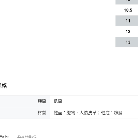
規格
鞋筒
低筒
材質
鞋面：織物、人造皮革；鞋底：橡膠
熱銷
全站排行