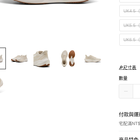
UK4.5
UK5.5
UK6.5
🔎尺寸表
數量
付款與運
宅配滿NT$
付款方式
商品特色