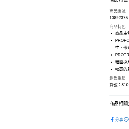
信用卡一
商品編號
10892375
LINE Pay
商品特色
Apple Pay
商品主
PRO
街口支付
性，帶
悠遊付
PRO
鞋面採
Google Pa
較高的
貨到付款
銷售重點
貨號：3101
運送方式
宅配(離島
商品相關分
每筆NT$1
SALE
分享
宅配貨到付
女性
鞋