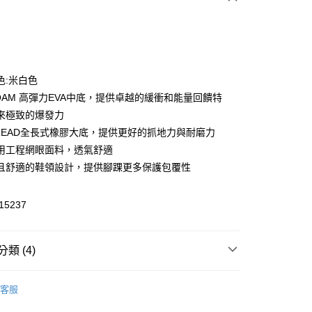
次付款
色:米白色
FOAM 高彈力EVA中底，提供卓越的緩衝和能量回饋特
來極致的爆發力
TREAD全長式橡膠大底，提供更好的抓地力與耐磨力
用工程網眼面料，透氣舒適
y
且舒適的鞋領設計，提供腳踝更多保護包覆性
5237
恕不配送)
類 (4)
50，滿NT$1,800(含以上)免運費
鞋款
客服
款(離島恕不配送)
款
慢跑運動鞋