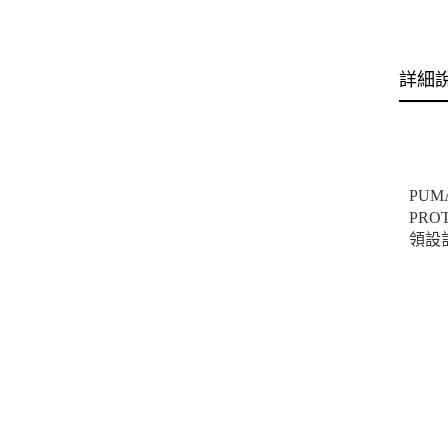
詳細
PU
PR
領設