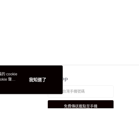
 cookie
kie 聲明
我知道了
官方APP
免費傳送載點至手機
若接到可疑電話，請洽詢165反詐騙專線
本站最佳瀏覽環境請使用 Google Chrome、Firefox 或 Edge 以上版本