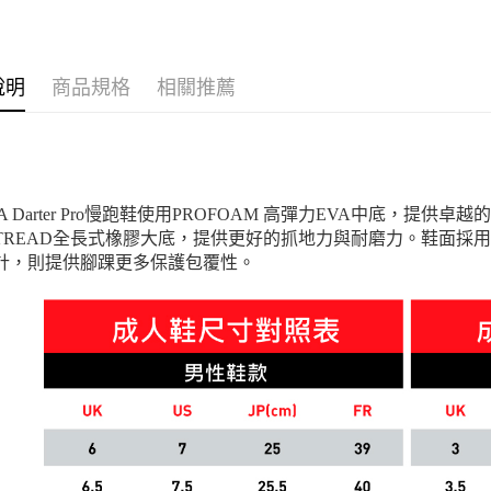
每筆NT$1
男性
鞋
系列
Ru
說明
商品規格
相關推薦
MA Darter Pro慢跑鞋使用PROFOAM 高彈力EVA中底，
OTREAD全長式橡膠大底，提供更好的抓地力與耐磨力。鞋面
計，則提供腳踝更多保護包覆性。