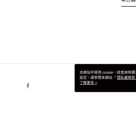
本網站中使用 cookie，欲查詢有關
設定，請參閱本網站「
隱私權條款
使用 cookie。
了解更多 >
TW-MWG1-61-104 Web2.0 D
© 2026 by 台灣彪馬股份有限公司