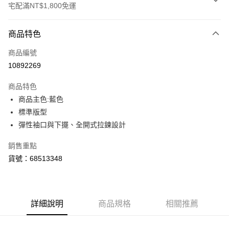
宅配滿NT$1,800免運
付款方式
商品特色
信用卡一次付款
商品編號
LINE Pay
10892269
Apple Pay
商品特色
街口支付
商品主色:藍色
標準版型
悠遊付
彈性袖口與下擺、全開式拉鍊設計
Google Pay
銷售重點
貨到付款
貨號：68513348
運送方式
宅配(離島恕不配送)
詳細說明
商品規格
相關推薦
每筆NT$150，滿NT$1,800(含以上)免運費
宅配貨到付款(離島恕不配送)