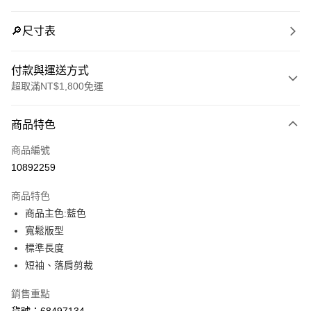
🔎尺寸表
付款與運送方式
超取滿NT$1,800免運
付款方式
商品特色
信用卡一次付款
商品編號
LINE Pay
10892259
Apple Pay
商品特色
街口支付
商品主色:藍色
寬鬆版型
悠遊付
標準長度
Google Pay
短袖、落肩剪裁
貨到付款
銷售重點