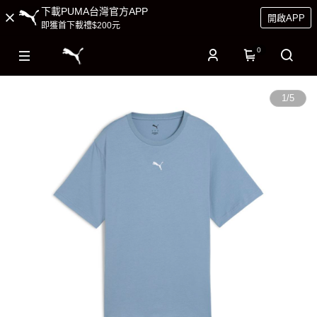
下載PUMA台灣官方APP
開啟APP
即獲首下載禮$200元
0
1
/
5