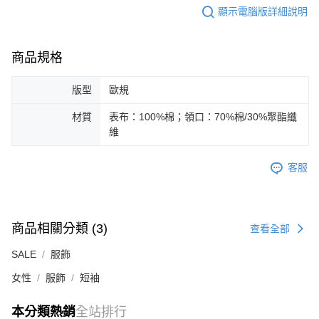
顯示電腦版詳細說明
商品規格
版型
歐規
材質
表布：100%棉；領口：70%棉/30%聚酯纖
維
客服
商品相關分類 (3)
查看全部
SALE
服飾
女性
服飾
短袖
本分類熱銷
全站排行