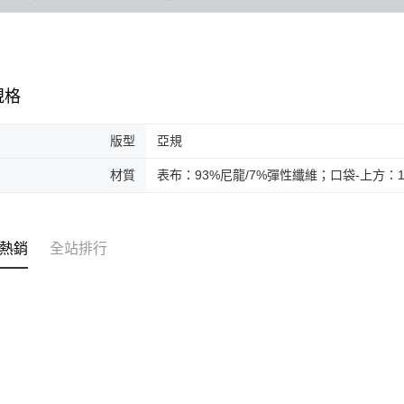
規格
版型
亞規
材質
表布：93%尼龍/7%彈性纖維；口袋-上方：
熱銷
全站排行