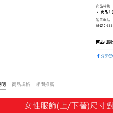
LINE Pay
商品特色
Apple Pay
商品主
街口支付
銷售重點
貨號：6338
悠遊付
Google Pa
商品相關分
貨到付款
SALE
分享
女性
服
運送方式
迎夏購物節
宅配(離島
每筆NT$1
說明
商品規格
相關推薦
宅配貨到付
每筆NT$1