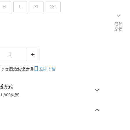
M
L
XL
2XL
清除
紀錄
帳可享專屬活動優惠價
立即下載
送方式
1,800免運
次付款