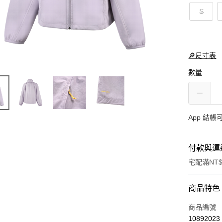
S
🔎尺寸表
數量
App 結
付款與運
宅配滿NT$
付款方式
商品特色
信用卡一
商品編號
10892023