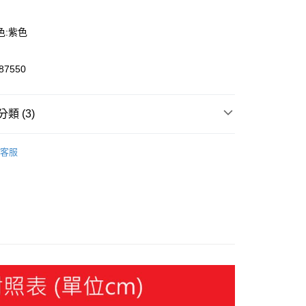
色:紫色
7550
y
類 (3)
服飾
客服
飾
外套
🔆指定商品 3件7折、 5件6折
恕不配送)
50，滿NT$1,800(含以上)免運費
款(離島恕不配送)
80