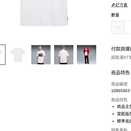
🔎尺寸表
數量
付款與運
超取滿NT$
付款方式
商品特色
信用卡一
商品編號
10865963
LINE Pay
商品特色
Apple Pay
商品主
寬鬆版
街口支付
標準長
悠遊付
銷售重點