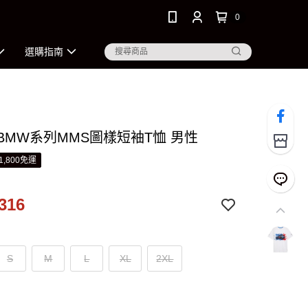
0
選購指南
 BMW系列MMS圖樣短袖T恤 男性
1,800免運
316
S
M
L
XL
2XL