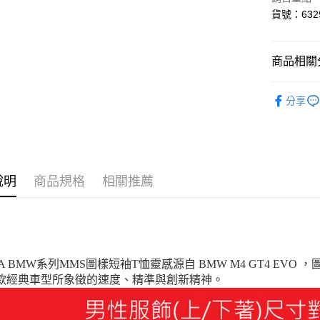
貨號：6329
Google Pa
貨到付款
商品相關分
運送方式
系列
B
分享
SALE
付款後全
每筆NT$1
男性
服
付款後7-1
每筆NT$1
說明
商品規格
相關推薦
宅配(離島
每筆NT$1
宅配貨到付
MA BMW系列MMS圖樣短袖T恤靈感源自 BMW M4 GT4 E
每筆NT$1
款經典車型所象徵的速度、精準與創新精神。