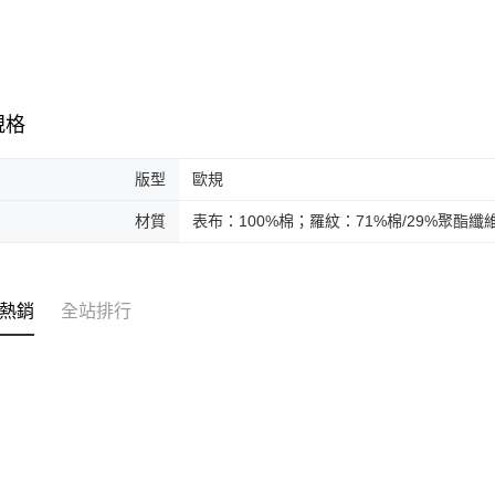
規格
版型
歐規
材質
表布：100%棉；羅紋：71%棉/29%聚酯纖
熱銷
全站排行