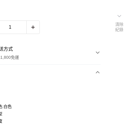
清除
紀錄
送方式
1,800免運
次付款
色:白色
型
度