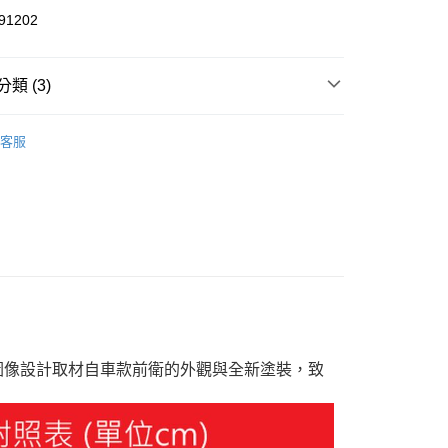
1202
y
類 (3)
MW 賽車
客服
服飾
家取貨
00，滿NT$1,800(含以上)免運費
飾
短袖
1取貨
00，滿NT$1,800(含以上)免運費
恕不配送)
50，滿NT$1,800(含以上)免運費
款(離島恕不配送)
VO ，圖像設計取材自車款前衛的外觀與全新塗裝，致
80