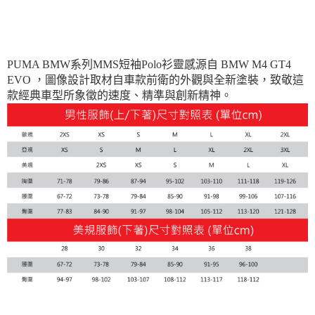
每筆NT$100，滿NT$1,800(含以上)免運費
宅配(離島恕不配送)
每筆NT$150，滿NT$1,800(含以上)免運費
PUMA BMW系列MMS短袖Polo衫靈感源自 BMW M4 GT4
EVO ，圖像設計取材自車款前衛的外觀與全新塗裝，致敬這
宅配貨到付款(離島恕不配送)
款經典車型所象徵的速度、精準與創新精神。
每筆NT$180