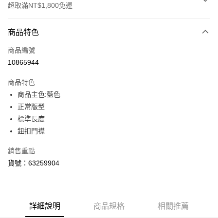
超取滿NT$1,800免運
付款方式
商品特色
信用卡一次付款
商品編號
LINE Pay
10865944
Apple Pay
商品特色
街口支付
商品主色:藍色
正常版型
悠遊付
標準長度
Google Pay
鈕扣門襟
貨到付款
銷售重點
貨號：63259904
運送方式
付款後全家取貨
每筆NT$100，滿NT$1,800(含以上)免運費
詳細說明
商品規格
相關推薦
付款後7-11取貨