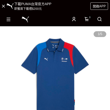
下載PUMA台灣官方APP
開啟APP
即獲首下載禮$200元
0
1
/
5