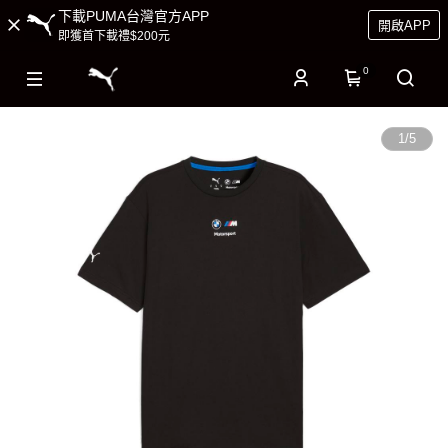
下載PUMA台灣官方APP
開啟APP
即獲首下載禮$200元
0
1
/
5