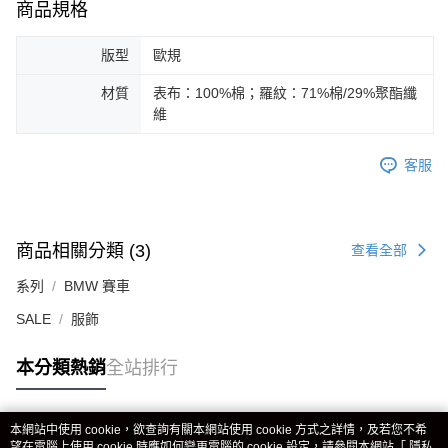
商品規格
版型
歐規
材質
表布：100%棉；羅紋：71%棉/29%聚酯纖
維
客服
商品相關分類 (3)
查看全部
系列
BMW 賽車
SALE
服飾
本分類熱銷
全站排行
本網站中使用 cookie，欲查詢有關本網站使用 cookie 方式之詳情，及若您不希
熱門標籤
望在電腦上使用 cookie 時應如何變更電腦的 cookie 設定，請參閱本網站「
隱私