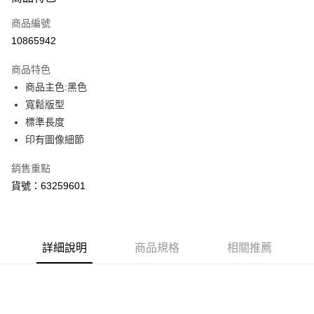
信用卡一次付款
商品編號
LINE Pay
10865942
Apple Pay
商品特色
街口支付
商品主色:黑色
寬鬆版型
悠遊付
標準長度
Google Pay
印有圖像細節
貨到付款
銷售重點
貨號：63259601
運送方式
付款後全家取貨
每筆NT$100，滿NT$1,800(含以上)免運費
詳細說明
商品規格
相關推薦
付款後7-11取貨
每筆NT$100，滿NT$1,800(含以上)免運費
宅配(離島恕不配送)