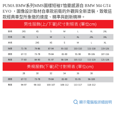
每筆NT$150，滿NT$1,800(含以上)免運費
PUMA BMW系列MMS圖樣短袖T恤靈感源自 BMW M4 GT4
EVO ，圖像設計取材自車款前衛的外觀與全新塗裝，致敬這
宅配貨到付款(離島恕不配送)
款經典車型所象徵的速度、精準與創新精神。
每筆NT$180
顯示電腦版詳細說明