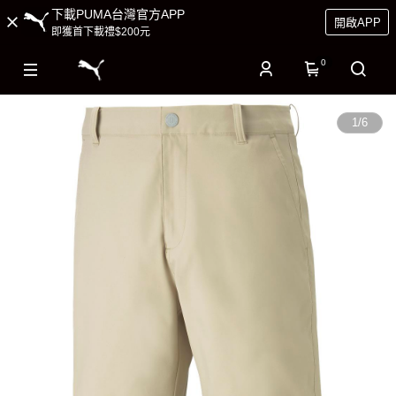
下載PUMA台灣官方APP
開啟APP
即獲首下載禮$200元
0
1
/
6