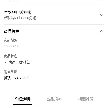
付款與運送方式
超取滿NT$1,800免運
付款方式
商品特色
信用卡一次付款
商品編號
LINE Pay
10865896
Apple Pay
商品特色
街口支付
商品主色:棕色
悠遊付
銷售重點
貨號：53778806
Google Pay
貨到付款
詳細說明
商品規格
相關推薦
運送方式
付款後全家取貨