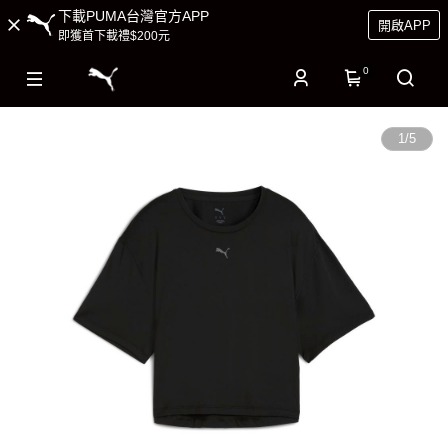
下載PUMA台灣官方APP
開啟APP
即獲首下載禮$200元
0
1
/
5