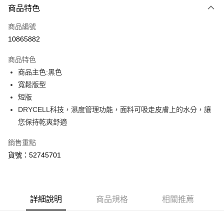
商品特色
信用卡一次付款
商品編號
LINE Pay
10865882
Apple Pay
商品特色
街口支付
商品主色:黑色
寬鬆版型
悠遊付
短版
Google Pay
DRYCELL科技，濕度管理功能，面料可吸走皮膚上的水分，讓
您保持乾爽舒適
貨到付款
銷售重點
運送方式
貨號：52745701
付款後全家取貨
每筆NT$100，滿NT$1,800(含以上)免運費
付款後7-11取貨
詳細說明
商品規格
相關推薦
每筆NT$100，滿NT$1,800(含以上)免運費