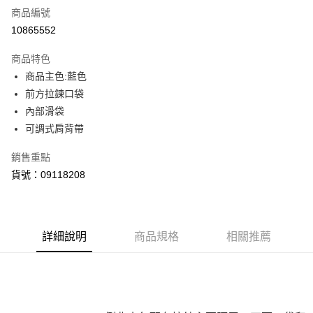
商品編號
LINE Pay
10865552
Apple Pay
商品特色
街口支付
商品主色:藍色
前方拉鍊口袋
悠遊付
內部滑袋
Google Pay
可調式肩背帶
貨到付款
銷售重點
貨號：09118208
運送方式
付款後全家取貨
每筆NT$100，滿NT$1,800(含以上)免運費
詳細說明
商品規格
相關推薦
付款後7-11取貨
每筆NT$100，滿NT$1,800(含以上)免運費
宅配(離島恕不配送)