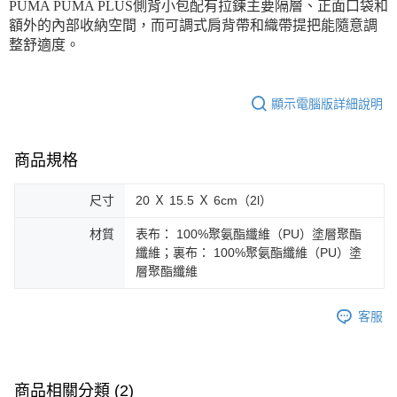
每筆NT$150，滿NT$1,800(含以上)免運費
PUMA PUMA PLUS側背小包配有拉鍊主要隔層、正面口袋和
額外的內部收納空間，而可調式肩背帶和織帶提把能隨意調
宅配貨到付款(離島恕不配送)
整舒適度。
每筆NT$180
顯示電腦版詳細說明
商品規格
尺寸
20 Ｘ 15.5 Ｘ 6cm（2l）
材質
表布： 100%聚氨酯纖維（PU）塗層聚酯
纖維；裏布： 100%聚氨酯纖維（PU）塗
層聚酯纖維
客服
商品相關分類 (2)