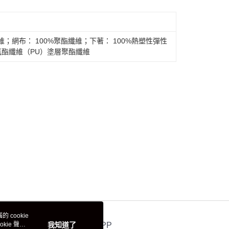
維；網布： 100%聚酯纖維；下著： 100%熱塑性彈性
聚氨酯纖維（PU）塗層聚酯纖維
 cookie
kie 聲明
我知道了
官方APP