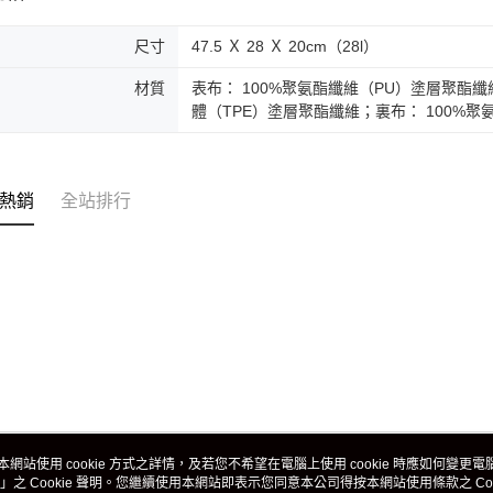
尺寸
47.5 Ｘ 28 Ｘ 20cm（28l）
材質
表布： 100%聚氨酯纖維（PU）塗層聚酯纖
體（TPE）塗層聚酯纖維；裏布： 100%
熱銷
全站排行
本網站使用 cookie 方式之詳情，及若您不希望在電腦上使用 cookie 時應如何變更電腦的
」之 Cookie 聲明。您繼續使用本網站即表示您同意本公司得按本網站使用條款之 Coo
關於我們
客服資訊