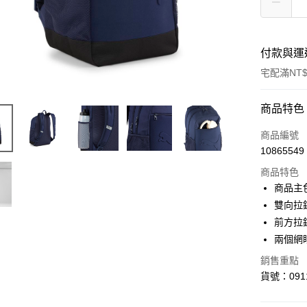
付款與運
宅配滿NT$
付款方式
商品特色
信用卡一
商品編號
10865549
LINE Pay
商品特色
Apple Pay
商品主
雙向拉
街口支付
前方拉
悠遊付
兩個網
Google Pa
銷售重點
貨號：0911
貨到付款