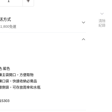
送方式
清除
紀錄
1,800免運
次付款
色:藍色
鍊主袋開口，方便取物
鍊口袋，快速收納必需品
眼側袋，可存放雨傘和水瓶
y
5303