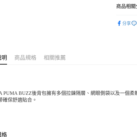
商品相關分
運送方式
女性
配
宅配(離島
分享
男性
配
每筆NT$1
宅配貨到付
每筆NT$1
說明
商品規格
相關推薦
MA PUMA BUZZ後背包擁有多個拉鍊隔層、網眼側袋以及一
帶確保舒適貼合。
規格