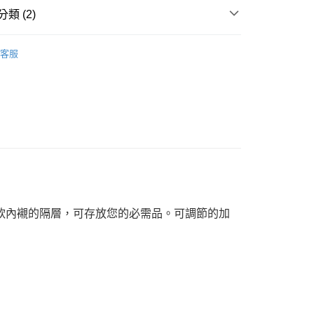
類 (2)
件
後背包
恕不配送)
客服
件
後背包
50，滿NT$1,800(含以上)免運費
款(離島恕不配送)
80
個柔軟內襯的隔層，可存放您的必需品。可調節的加