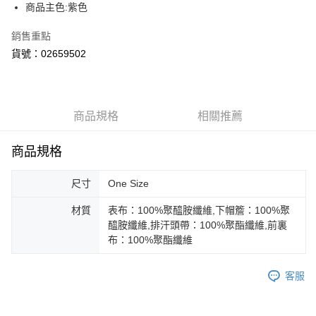
街口支付
商品主色:紫色
悠遊付
銷售重點
貨號：02659502
Google Pay
運送方式
宅配(離島恕不配送)
商品規格
相關推薦
每筆NT$150，滿NT$1,800(含以上)免運費
商品規格
尺寸
One Size
材質
表布：100%聚醯胺纖維,下帽簷：100%聚
醯胺纖維,排汗頭帶：100%聚酯纖維,前裏
布：100%聚酯纖維
客服