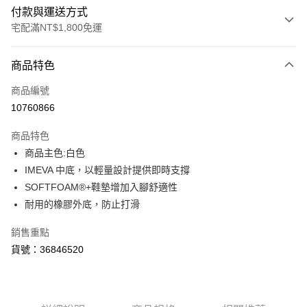
付款與運送方式
宅配滿NT$1,800免運
付款方式
商品特色
信用卡一次付款
商品編號
LINE Pay
10760866
Apple Pay
商品特色
街口支付
商品主色:白色
IMEVA 中底，以輕量設計提供即時支撐
悠遊付
SOFTFOAM®+鞋墊增加入腳舒適性
Google Pay
耐用的橡膠外底，防止打滑
貨到付款
銷售重點
貨號：36846520
運送方式
宅配(離島恕不配送)
每筆NT$150，滿NT$1,800(含以上)免運費