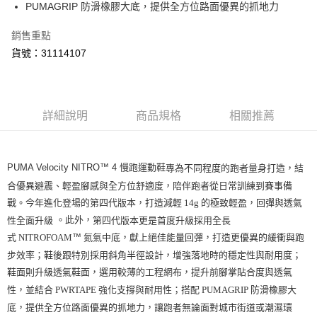
PUMAGRIP 防滑橡膠大底，提供全方位路面優異的抓地力
運送方式
宅配(離島恕不配送)
銷售重點
每筆NT$150，滿NT$1,800(含以上)免運費
貨號：31114107
宅配貨到付款(離島恕不配送)
每筆NT$180
詳細說明
商品規格
相關推薦
PUMA Velocity NITRO™ 4 慢跑運動鞋
專為不同程度的跑者量身打造，結
合優異避震、輕盈腳感與全方位舒適度，陪伴跑者從日常訓練到賽事備
戰。今年進化登場的第四代版本，打造減輕
14g
的極致輕盈，回彈與透氣
。此外，
性全面升級
第四代版本更是首度升級採用全長
式
NITROFOAM
™
氮氣中底，獻上絕佳能量回彈，打造更優異的緩衝與跑
步效率；鞋後跟特別採用斜角半徑設計，增強落地時的穩定性與耐用度；
鞋面則升級透氣鞋面，選用較薄的工程網布，提升前腳掌貼合度與透氣
性，並結合
PWRTAPE
強化支撐與耐用性；搭配
PUMAGRIP
防滑橡膠大
底，提供全方位路面優異的抓地力，讓跑者無論面對城市街道或潮濕環