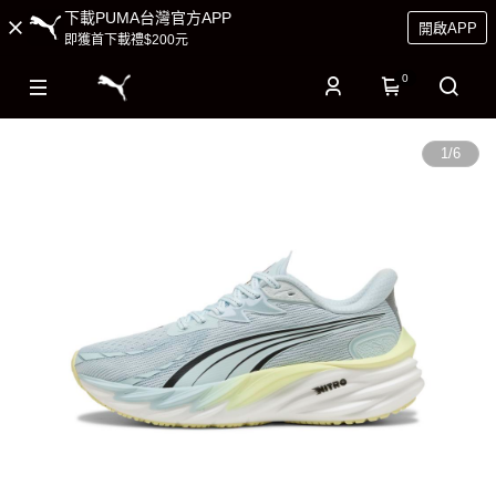
下載PUMA台灣官方APP
開啟APP
即獲首下載禮$200元
0
1
/
6