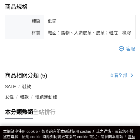
商品規格
鞋筒
低筒
材質
鞋面：織物、人造皮革、皮革；鞋底：橡膠
客服
商品相關分類 (5)
查看全部
SALE
鞋款
女性
鞋款
慢跑運動鞋
本分類熱銷
全站排行
本網站中使用 cookie，欲查詢有關本網站使用 cookie 方式之詳情，及若您不希
熱門標籤
望在電腦上使用 cookie 時應如何變更電腦的 cookie 設定，請參閱本網站「
隱私