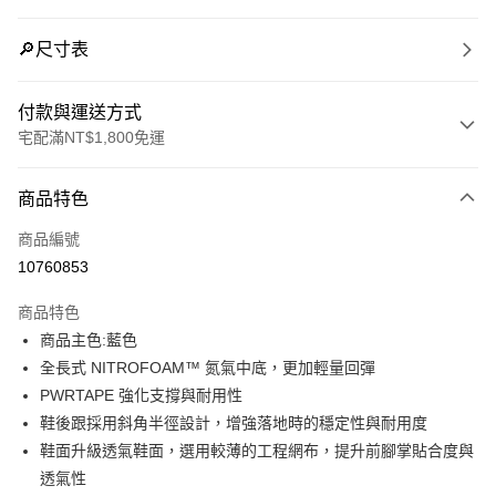
🔎尺寸表
付款與運送方式
宅配滿NT$1,800免運
付款方式
商品特色
信用卡一次付款
商品編號
LINE Pay
10760853
Apple Pay
商品特色
街口支付
商品主色:藍色
全長式 NITROFOAM™ 氮氣中底，更加輕量回彈
悠遊付
PWRTAPE 強化支撐與耐用性
Google Pay
鞋後跟採用斜角半徑設計，增強落地時的穩定性與耐用度
鞋面升級透氣鞋面，選用較薄的工程網布，提升前腳掌貼合度與
貨到付款
透氣性