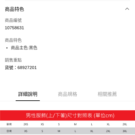
付款方式
商品特色
信用卡一次付款
商品編號
LINE Pay
10758631
Apple Pay
商品特色
街口支付
商品主色:黑色
悠遊付
銷售重點
貨號：68927201
Google Pay
貨到付款
詳細說明
商品規格
相關推薦
運送方式
付款後全家取貨
每筆NT$100，滿NT$1,800(含以上)免運費
付款後7-11取貨
每筆NT$100，滿NT$1,800(含以上)免運費