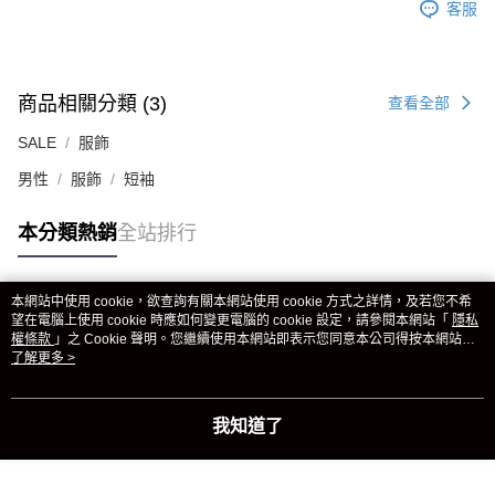
客服
商品相關分類 (3)
查看全部
SALE
服飾
男性
服飾
短袖
本分類熱銷
全站排行
本網站中使用 cookie，欲查詢有關本網站使用 cookie 方式之詳情，及若您不希
熱門標籤
望在電腦上使用 cookie 時應如何變更電腦的 cookie 設定，請參閱本網站「
隱私
權條款
」之 Cookie 聲明。您繼續使用本網站即表示您同意本公司得按本網站使
用條款之 Cookie 聲明使用 cookie。
了解更多 >
我知道了