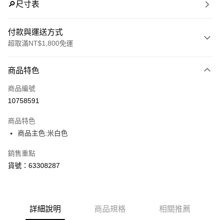
🔎尺寸表
付款與運送方式
超取滿NT$1,800免運
付款方式
商品特色
信用卡一次付款
商品編號
LINE Pay
10758591
Apple Pay
商品特色
街口支付
商品主色:米白色
悠遊付
銷售重點
貨號：63308287
Google Pay
貨到付款
詳細說明
商品規格
相關推薦
運送方式