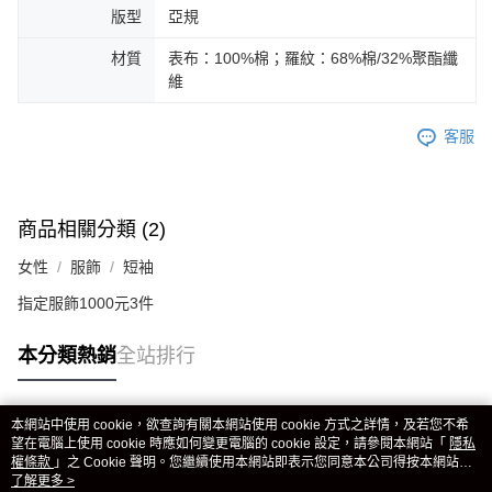
版型
亞規
材質
表布：100%棉；羅紋：68%棉/32%聚酯纖
維
客服
商品相關分類 (2)
女性
服飾
短袖
指定服飾1000元3件
本分類熱銷
全站排行
本網站中使用 cookie，欲查詢有關本網站使用 cookie 方式之詳情，及若您不希
熱門標籤
望在電腦上使用 cookie 時應如何變更電腦的 cookie 設定，請參閱本網站「
隱私
權條款
」之 Cookie 聲明。您繼續使用本網站即表示您同意本公司得按本網站使
用條款之 Cookie 聲明使用 cookie。
了解更多 >