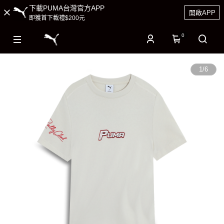
下載PUMA台灣官方APP
開啟APP
即獲首下載禮$200元
0
1
/
6