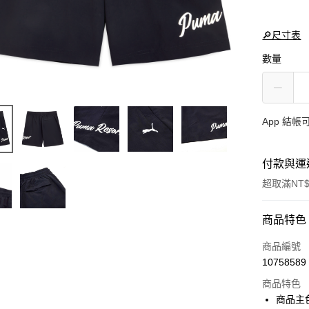
🔎尺寸表
數量
App 結
付款與運
超取滿NT$
付款方式
商品特色
信用卡一
商品編號
10758589
LINE Pay
商品特色
Apple Pay
商品主