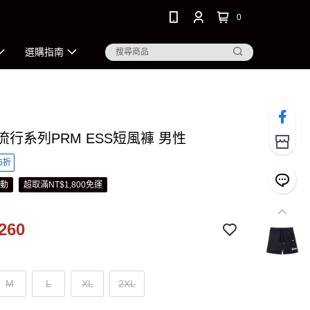
0
選購指南
 流行系列PRM ESS短風褲 男性
6折
活動
超取滿NT$1,800免運
260
M
L
XL
2XL