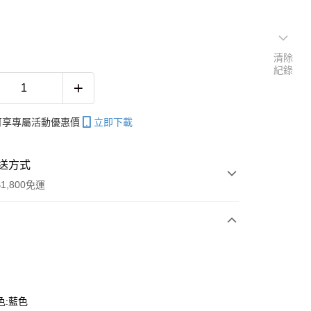
清除
紀錄
帳可享專屬活動優惠價
立即下載
送方式
1,800免運
次付款
色:藍色