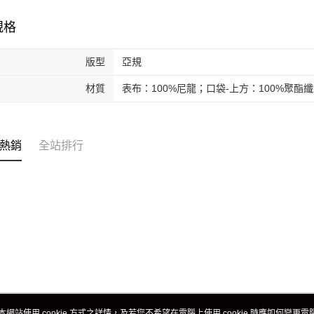
規格
版型
亞規
材質
表布：100%尼龍；口袋-上方：100%聚酯纖
熱銷
全站排行
本網站使用 cookie 方式之詳情，及若您不希望在電腦上使用 cookie 時應如何變更電腦的