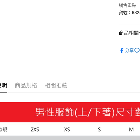
街口支付
銷售重點
貨號：6325
悠遊付
Google Pa
商品相關分
貨到付款
SALE
分享
男性
服
運送方式
迎夏購物節
付款後全
每筆NT$1
說明
商品規格
相關推薦
付款後7-1
每筆NT$1
宅配(離島
每筆NT$1
宅配貨到付